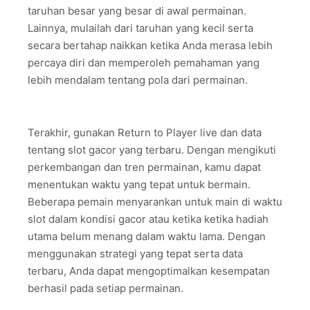
taruhan besar yang besar di awal permainan.
Lainnya, mulailah dari taruhan yang kecil serta
secara bertahap naikkan ketika Anda merasa lebih
percaya diri dan memperoleh pemahaman yang
lebih mendalam tentang pola dari permainan.
Terakhir, gunakan Return to Player live dan data
tentang slot gacor yang terbaru. Dengan mengikuti
perkembangan dan tren permainan, kamu dapat
menentukan waktu yang tepat untuk bermain.
Beberapa pemain menyarankan untuk main di waktu
slot dalam kondisi gacor atau ketika ketika hadiah
utama belum menang dalam waktu lama. Dengan
menggunakan strategi yang tepat serta data
terbaru, Anda dapat mengoptimalkan kesempatan
berhasil pada setiap permainan.