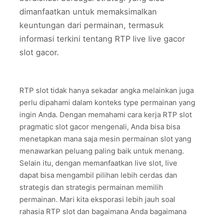
dimanfaatkan untuk memaksimalkan
keuntungan dari permainan, termasuk
informasi terkini tentang RTP live live gacor
slot gacor.
RTP slot tidak hanya sekadar angka melainkan juga
perlu dipahami dalam konteks type permainan yang
ingin Anda. Dengan memahami cara kerja RTP slot
pragmatic slot gacor mengenali, Anda bisa bisa
menetapkan mana saja mesin permainan slot yang
menawarkan peluang paling baik untuk menang.
Selain itu, dengan memanfaatkan live slot, live
dapat bisa mengambil pilihan lebih cerdas dan
strategis dan strategis permainan memilih
permainan. Mari kita eksporasi lebih jauh soal
rahasia RTP slot dan bagaimana Anda bagaimana