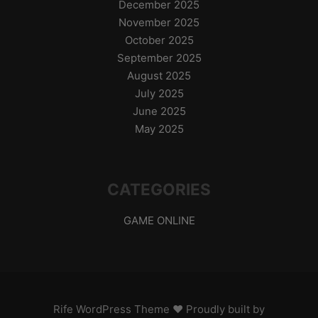
December 2025
November 2025
October 2025
September 2025
August 2025
July 2025
June 2025
May 2025
CATEGORIES
GAME ONLINE
Rife
WordPress Theme ♥ Proudly built by