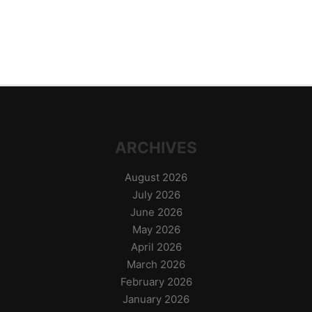
ARCHIVES
August 2026
July 2026
June 2026
May 2026
April 2026
March 2026
February 2026
January 2026