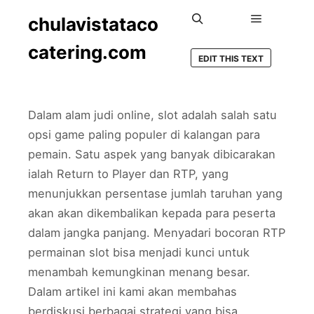
chulavistataco
Main men
Search
catering.com
EDIT THIS TEXT
Dalam alam judi online, slot adalah salah satu
opsi game paling populer di kalangan para
pemain. Satu aspek yang banyak dibicarakan
ialah Return to Player dan RTP, yang
menunjukkan persentase jumlah taruhan yang
akan akan dikembalikan kepada para peserta
dalam jangka panjang. Menyadari bocoran RTP
permainan slot bisa menjadi kunci untuk
menambah kemungkinan menang besar.
Dalam artikel ini kami akan membahas
berdiskusi berbagai strategi yang bisa