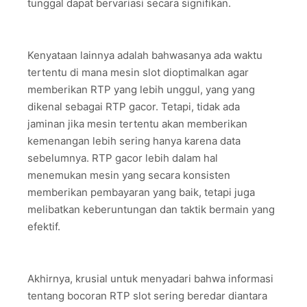
tunggal dapat bervariasi secara signifikan.
Kenyataan lainnya adalah bahwasanya ada waktu
tertentu di mana mesin slot dioptimalkan agar
memberikan RTP yang lebih unggul, yang yang
dikenal sebagai RTP gacor. Tetapi, tidak ada
jaminan jika mesin tertentu akan memberikan
kemenangan lebih sering hanya karena data
sebelumnya. RTP gacor lebih dalam hal
menemukan mesin yang secara konsisten
memberikan pembayaran yang baik, tetapi juga
melibatkan keberuntungan dan taktik bermain yang
efektif.
Akhirnya, krusial untuk menyadari bahwa informasi
tentang bocoran RTP slot sering beredar diantara