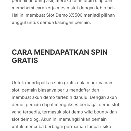
permainan uang asli, mereka telah lebih siap dan
memahami cara kerja mesin slot dengan lebih baik.
Hal ini membuat Slot Demo X5500 menjadi pilihan
unggul untuk semua kalangan pemain.
CARA MENDAPATKAN SPIN
GRATIS
Untuk mendapatkan spin gratis dalam permainan
slot, pemain biasanya perlu mendaftar dan
membuat akun demo terlebih dahulu. Dengan akun
demo, pemain dapat mengakses berbagai demo slot
yang tersedia, termasuk slot demo wild bounty dan
slot demo pg. Akun ini memungkinkan pemain
untuk mencoba berbagai permainan tanpa risiko