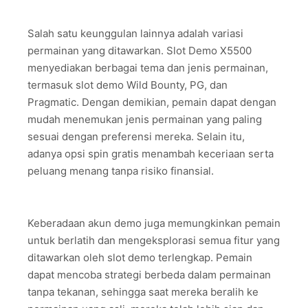
Salah satu keunggulan lainnya adalah variasi
permainan yang ditawarkan. Slot Demo X5500
menyediakan berbagai tema dan jenis permainan,
termasuk slot demo Wild Bounty, PG, dan
Pragmatic. Dengan demikian, pemain dapat dengan
mudah menemukan jenis permainan yang paling
sesuai dengan preferensi mereka. Selain itu,
adanya opsi spin gratis menambah keceriaan serta
peluang menang tanpa risiko finansial.
Keberadaan akun demo juga memungkinkan pemain
untuk berlatih dan mengeksplorasi semua fitur yang
ditawarkan oleh slot demo terlengkap. Pemain
dapat mencoba strategi berbeda dalam permainan
tanpa tekanan, sehingga saat mereka beralih ke