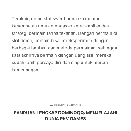
Terakhir, demo slot sweet bonanza memberi
kesempatan untuk mengasah keterampilan dan
strategi bermain tanpa tekanan. Dengan bermain di
slot demo, pemain bisa bereksperimen dengan
berbagai taruhan dan metode permainan, sehingga
saat akhirnya bermain dengan uang asli, mereka
sudah lebih percaya diri dan siap untuk meraih
kemenangan.
PREVIOUS ARTICLE
PANDUAN LENGKAP DOMINOQQ: MENJELAJAHI
DUNIA PKV GAMES