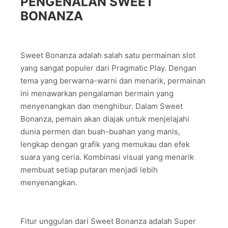
PENGENALAN SWEET
BONANZA
Sweet Bonanza adalah salah satu permainan slot
yang sangat populer dari Pragmatic Play. Dengan
tema yang berwarna-warni dan menarik, permainan
ini menawarkan pengalaman bermain yang
menyenangkan dan menghibur. Dalam Sweet
Bonanza, pemain akan diajak untuk menjelajahi
dunia permen dan buah-buahan yang manis,
lengkap dengan grafik yang memukau dan efek
suara yang ceria. Kombinasi visual yang menarik
membuat setiap putaran menjadi lebih
menyenangkan.
Fitur unggulan dari Sweet Bonanza adalah Super