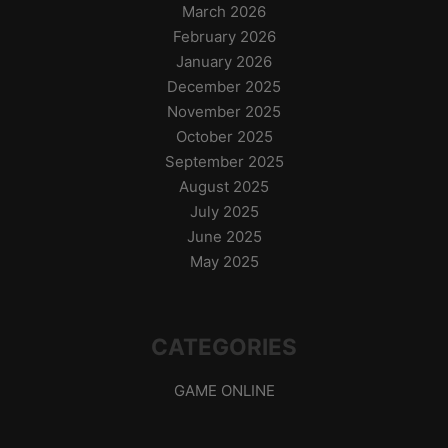
March 2026
February 2026
January 2026
December 2025
November 2025
October 2025
September 2025
August 2025
July 2025
June 2025
May 2025
CATEGORIES
GAME ONLINE