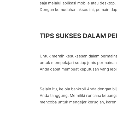
saja melalui aplikasi mobile atau deskto
Dengan kemudahan akses ini, pemain dapa
TIPS SUKSES DALAM P
Untuk meraih kesuksesan dalam permaina
untuk mempelajari setiap jenis permaina
Anda dapat membuat keputusan yang lebi
Selain itu, kelola bankroll Anda dengan 
Anda tanggung. Memiliki rencana keuanga
mencoba untuk mengejar kerugian, karena