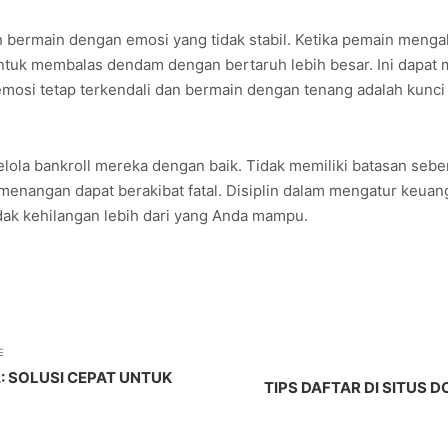
ah bermain dengan emosi yang tidak stabil. Ketika pemain menga
tuk membalas dendam dengan bertaruh lebih besar. Ini dapat 
emosi tetap terkendali dan bermain dengan tenang adalah kunc
lola bankroll mereka dengan baik. Tidak memiliki batasan sebe
menangan dapat berakibat fatal. Disiplin dalam mengatur keuang
ak kehilangan lebih dari yang Anda mampu.
E
 SOLUSI CEPAT UNTUK
TIPS DAFTAR DI SITUS