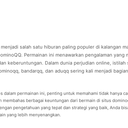
 menjadi salah satu hiburan paling populer di kalangan 
s DominoQQ. Permainan ini menawarkan pengalaman yang 
an keberuntungan. Dalam dunia perjudian online, istilah
ominoqq, bandarqq, dan aduqq sering kali menjadi bagian 
s dalam permainan ini, penting untuk memahami tidak hanya ca
akan membahas berbagai keuntungan dari bermain di situs domino
ngan pengetahuan yang tepat dan strategi yang baik, Anda bi
in yang lebih menyenangkan.