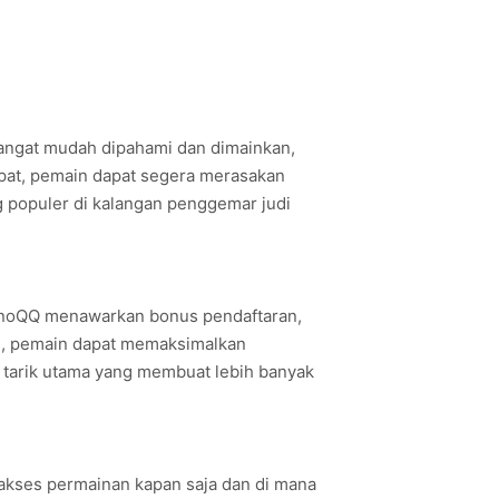
angat mudah dipahami dan dimainkan,
pat, pemain dapat segera merasakan
 populer di kalangan penggemar judi
inoQQ menawarkan bonus pendaftaran,
i, pemain dapat memaksimalkan
 tarik utama yang membuat lebih banyak
akses permainan kapan saja dan di mana