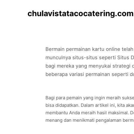
chulavistatacocatering.com
Bermain permainan kartu online telah
munculnya situs-situs seperti Situ
bagi mereka yang menyukai strategi d
beberapa variasi permainan seperti d
Bagi para pemain yang ingin meraih sukse
bisa didapatkan. Dalam artikel ini, kita 
membantu Anda meraih hasil maksimal. De
menang dan menikmati pengalaman berma