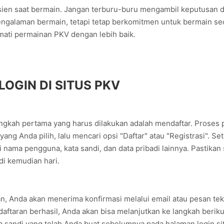
sien saat bermain. Jangan terburu-buru mengambil keputusan d
ngalaman bermain, tetapi tetap berkomitmen untuk bermain seca
ati permainan PKV dengan lebih baik.
OGIN DI SITUS PKV
angkah pertama yang harus dilakukan adalah mendaftar. Proses
g Anda pilih, lalu mencari opsi "Daftar" atau "Registrasi". Set
i nama pengguna, kata sandi, dan data pribadi lainnya. Pastik
di kemudian hari.
, Anda akan menerima konfirmasi melalui email atau pesan teks
aftaran berhasil, Anda akan bisa melanjutkan ke langkah beriku
sandi yang telah Anda buat sebelumnya pada halaman login si