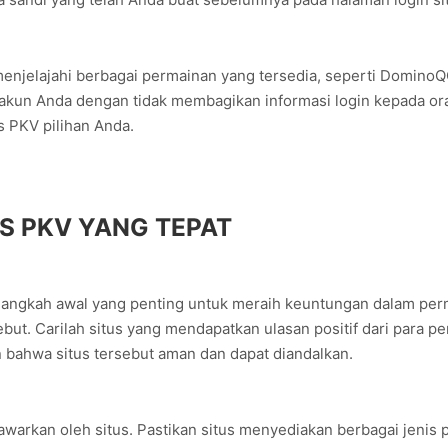
 menjelajahi berbagai permainan yang tersedia, seperti Domino
akun Anda dengan tidak membagikan informasi login kepada oran
 PKV pilihan Anda.
US PKV YANG TEPAT
 langkah awal yang penting untuk meraih keuntungan dalam pe
but. Carilah situs yang mendapatkan ulasan positif dari para pem
 bahwa situs tersebut aman dan dapat diandalkan.
tawarkan oleh situs. Pastikan situs menyediakan berbagai jeni