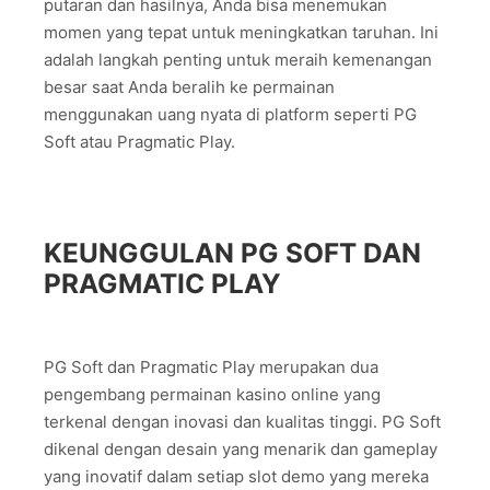
putaran dan hasilnya, Anda bisa menemukan
momen yang tepat untuk meningkatkan taruhan. Ini
adalah langkah penting untuk meraih kemenangan
besar saat Anda beralih ke permainan
menggunakan uang nyata di platform seperti PG
Soft atau Pragmatic Play.
KEUNGGULAN PG SOFT DAN
PRAGMATIC PLAY
PG Soft dan Pragmatic Play merupakan dua
pengembang permainan kasino online yang
terkenal dengan inovasi dan kualitas tinggi. PG Soft
dikenal dengan desain yang menarik dan gameplay
yang inovatif dalam setiap slot demo yang mereka