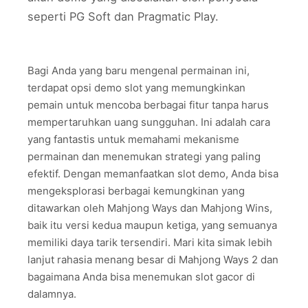
seperti PG Soft dan Pragmatic Play.
Bagi Anda yang baru mengenal permainan ini,
terdapat opsi demo slot yang memungkinkan
pemain untuk mencoba berbagai fitur tanpa harus
mempertaruhkan uang sungguhan. Ini adalah cara
yang fantastis untuk memahami mekanisme
permainan dan menemukan strategi yang paling
efektif. Dengan memanfaatkan slot demo, Anda bisa
mengeksplorasi berbagai kemungkinan yang
ditawarkan oleh Mahjong Ways dan Mahjong Wins,
baik itu versi kedua maupun ketiga, yang semuanya
memiliki daya tarik tersendiri. Mari kita simak lebih
lanjut rahasia menang besar di Mahjong Ways 2 dan
bagaimana Anda bisa menemukan slot gacor di
dalamnya.