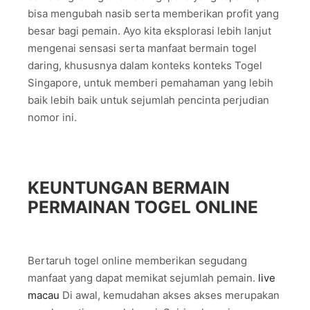
bisa mengubah nasib serta memberikan profit yang
besar bagi pemain. Ayo kita eksplorasi lebih lanjut
mengenai sensasi serta manfaat bermain togel
daring, khususnya dalam konteks konteks Togel
Singapore, untuk memberi pemahaman yang lebih
baik lebih baik untuk sejumlah pencinta perjudian
nomor ini.
KEUNTUNGAN BERMAIN
PERMAINAN TOGEL ONLINE
Bertaruh togel online memberikan segudang
manfaat yang dapat memikat sejumlah pemain.
live
macau
Di awal, kemudahan akses akses merupakan