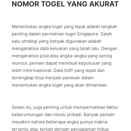
NOMOR TOGEL YANG AKURAT
Menentukan angka togel yang tepat adalah langkah
penting dalam permainan togel Singapore. Salah
satu strategi yang banyak digunakan adalah
menganalisis data keluaran yang telah lalu. Dengan
menganalisis pola atau angka-angka yang sering
muncul, pemain dapat membuat keputusan yang
lebih informasional. Data SGP yang tepat dan
terlengkap bisa menjadi panduan dalam
menentukan angka togel yang akan dimainkan.
Selain itu, juga penting untuk memperhatikan faktor
keberuntungan dan intuisi pribadi. Banyak pemain
meyakini bahwa beberapa angka punya makna
tertentu atau terkait dengan pengalaman hidup