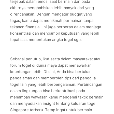
terjebak dalam emosi saat bermain dan pada
akhirnya menghabiskan lebih banyak dari yang
direncanakan. Dengan mengatur budget yang
tegas, kamu dapat menikmati permainan tanpa
tekanan finansial. Ini juga berperan dalam menjaga
konsentrasi dan mengambil keputusan yang lebih
tepat saat menentukan angka togel sgp.
Sebagai penutup, ikut serta dalam masyarakat atau
forum togel di dunia maya dapat menawarkan
keuntungan lebih. Di sini, Anda bisa bertukar
pengalaman dan memperoleh tips dari penggila
togel lain yang lebih berpengalaman. Perbincangan
dalam lingkungan bisa berkontribusi pada
menambah wawasan kamu mengenai taktik bermain
dan menyediakan insight tentang keluaran togel
Singapore terbaru. Tetap ingat untuk bermain