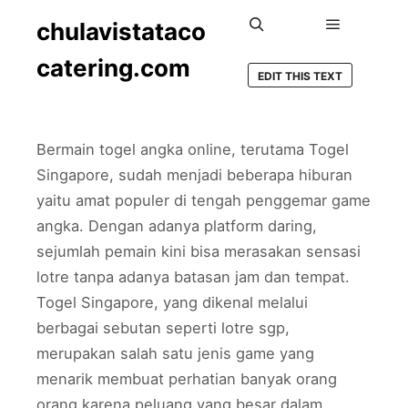
chulavistataco
Main men
Search
catering.com
EDIT THIS TEXT
Bermain togel angka online, terutama Togel
Singapore, sudah menjadi beberapa hiburan
yaitu amat populer di tengah penggemar game
angka. Dengan adanya platform daring,
sejumlah pemain kini bisa merasakan sensasi
lotre tanpa adanya batasan jam dan tempat.
Togel Singapore, yang dikenal melalui
berbagai sebutan seperti lotre sgp,
merupakan salah satu jenis game yang
menarik membuat perhatian banyak orang
orang karena peluang yang besar dalam