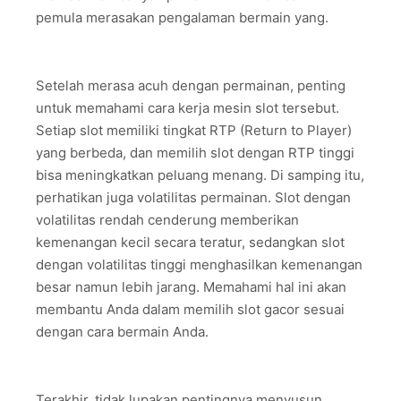
pemula merasakan pengalaman bermain yang.
Setelah merasa acuh dengan permainan, penting
untuk memahami cara kerja mesin slot tersebut.
Setiap slot memiliki tingkat RTP (Return to Player)
yang berbeda, dan memilih slot dengan RTP tinggi
bisa meningkatkan peluang menang. Di samping itu,
perhatikan juga volatilitas permainan. Slot dengan
volatilitas rendah cenderung memberikan
kemenangan kecil secara teratur, sedangkan slot
dengan volatilitas tinggi menghasilkan kemenangan
besar namun lebih jarang. Memahami hal ini akan
membantu Anda dalam memilih slot gacor sesuai
dengan cara bermain Anda.
Terakhir, tidak lupakan pentingnya menyusun