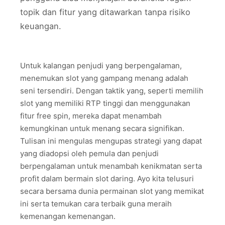
topik dan fitur yang ditawarkan tanpa risiko
keuangan.
Untuk kalangan penjudi yang berpengalaman,
menemukan slot yang gampang menang adalah
seni tersendiri. Dengan taktik yang, seperti memilih
slot yang memiliki RTP tinggi dan menggunakan
fitur free spin, mereka dapat menambah
kemungkinan untuk menang secara signifikan.
Tulisan ini mengulas mengupas strategi yang dapat
yang diadopsi oleh pemula dan penjudi
berpengalaman untuk menambah kenikmatan serta
profit dalam bermain slot daring. Ayo kita telusuri
secara bersama dunia permainan slot yang memikat
ini serta temukan cara terbaik guna meraih
kemenangan kemenangan.