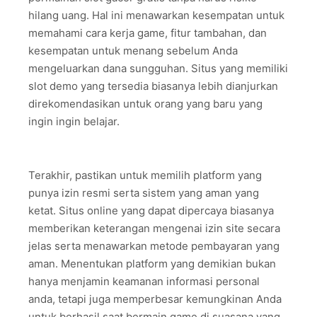
hilang uang. Hal ini menawarkan kesempatan untuk
memahami cara kerja game, fitur tambahan, dan
kesempatan untuk menang sebelum Anda
mengeluarkan dana sungguhan. Situs yang memiliki
slot demo yang tersedia biasanya lebih dianjurkan
direkomendasikan untuk orang yang baru yang
ingin ingin belajar.
Terakhir, pastikan untuk memilih platform yang
punya izin resmi serta sistem yang aman yang
ketat. Situs online yang dapat dipercaya biasanya
memberikan keterangan mengenai izin site secara
jelas serta menawarkan metode pembayaran yang
aman. Menentukan platform yang demikian bukan
hanya menjamin keamanan informasi personal
anda, tetapi juga memperbesar kemungkinan Anda
untuk berhasil saat bermain game di suasana yang