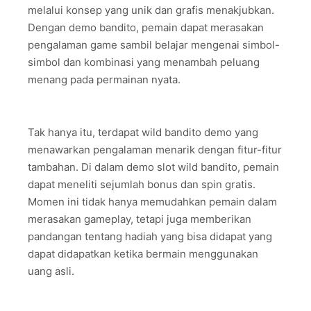
melalui konsep yang unik dan grafis menakjubkan.
Dengan demo bandito, pemain dapat merasakan
pengalaman game sambil belajar mengenai simbol-
simbol dan kombinasi yang menambah peluang
menang pada permainan nyata.
Tak hanya itu, terdapat wild bandito demo yang
menawarkan pengalaman menarik dengan fitur-fitur
tambahan. Di dalam demo slot wild bandito, pemain
dapat meneliti sejumlah bonus dan spin gratis.
Momen ini tidak hanya memudahkan pemain dalam
merasakan gameplay, tetapi juga memberikan
pandangan tentang hadiah yang bisa didapat yang
dapat didapatkan ketika bermain menggunakan
uang asli.