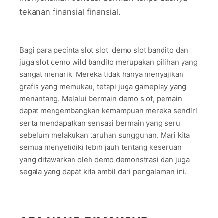
tekanan finansial finansial.
Bagi para pecinta slot slot, demo slot bandito dan
juga slot demo wild bandito merupakan pilihan yang
sangat menarik. Mereka tidak hanya menyajikan
grafis yang memukau, tetapi juga gameplay yang
menantang. Melalui bermain demo slot, pemain
dapat mengembangkan kemampuan mereka sendiri
serta mendapatkan sensasi bermain yang seru
sebelum melakukan taruhan sungguhan. Mari kita
semua menyelidiki lebih jauh tentang keseruan
yang ditawarkan oleh demo demonstrasi dan juga
segala yang dapat kita ambil dari pengalaman ini.