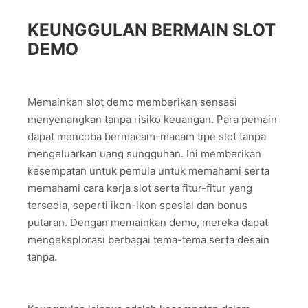
KEUNGGULAN BERMAIN SLOT
DEMO
Memainkan slot demo memberikan sensasi
menyenangkan tanpa risiko keuangan. Para pemain
dapat mencoba bermacam-macam tipe slot tanpa
mengeluarkan uang sungguhan. Ini memberikan
kesempatan untuk pemula untuk memahami serta
memahami cara kerja slot serta fitur-fitur yang
tersedia, seperti ikon-ikon spesial dan bonus
putaran. Dengan memainkan demo, mereka dapat
mengeksplorasi berbagai tema-tema serta desain
tanpa.