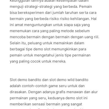
Keunggulan lainnya adalah kesempatan dalam
menguji strategi-strategi yang berbeda. Pemain
bisa bereksperimen dari jumlah taruhan serta cara
bermain yang berbeda risiko risiko kehilangan. Hal
ini amat menguntungkan untuk siapa saja yang
menemukan cara yang paling metode sebelum
mencoba bermain dengan bermain dengan uang riil.
Selain itu, peluang untuk memainkan dalam
berbagai tipe demo slot memungkinkan para
pemain untuk mengetahui jenis tipe permainan
yang paling cocok untuk mereka.
Slot demo bandito dan slot demo wild bandito
adalah contoh-contoh game seru untuk dan
dirasakan. Dengan adanya grafis menawan dan alur
permainan yang seru, keduanya demo slot ini
memberikan sensasi bermain yang sangat