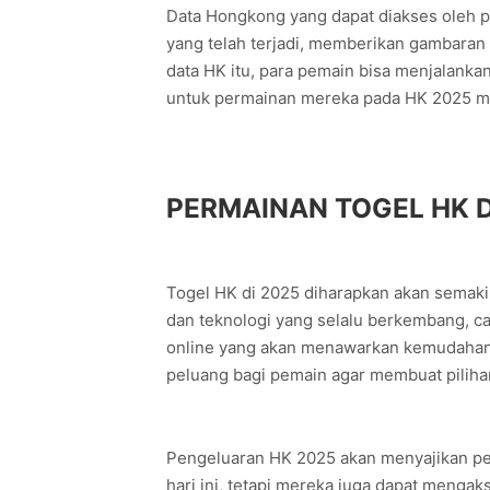
Data Hongkong yang dapat diakses oleh p
yang telah terjadi, memberikan gambara
data HK itu, para pemain bisa menjalan
untuk permainan mereka pada HK 2025 m
PERMAINAN TOGEL HK D
Togel HK di 2025 diharapkan akan semak
dan teknologi yang selalu berkembang, c
online yang akan menawarkan kemudahan 
peluang bagi pemain agar membuat pilihan
Pengeluaran HK 2025 akan menyajikan pe
hari ini, tetapi mereka juga dapat menga