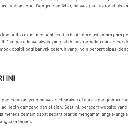
sil undian lotto. Dengan demikian, banyak pecinta togel bis
an komunitas akan memudahkan berbagi informasi antara para 
ktif. Dengan adanya akses yang lebih luas terhadap data, diper
pak positif bagi banyak petaruh yang ingin berpartisipasi deng
 INI
atu pembahasan yang banyak dibicarakan di antara penggemar t
jadi lebih gampang dan efisien. Saat ini, beragam website yan
a mereka pemain dapat secara praktis mengamati angka-angka ya
ng bisa terjadi.