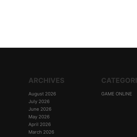
ARCHIVES
CATEGOR
August 2026
GAME ONLINE
July 2026
June 2026
May 2026
April 2026
March 2026