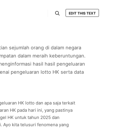
EDIT THIS TEXT
Search
an sejumlah orang di dalam negara
empatan dalam meraih keberuntungan.
enginformasi hasil hasil pengeluaran
nai pengeluaran lotto HK serta data
eluaran HK lotto dan apa saja terkait
ran HK pada hari ini, yang pastinya
ogel HK untuk tahun 2025 dan
. Ayo kita telusuri fenomena yang