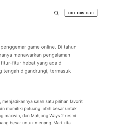
EDIT THIS TEXT
Search
n penggemar game online. Di tahun
ak hanya menawarkan pengalaman
itur-fitur hebat yang ada di
ng tengah digandrungi, termasuk
enjadikannya salah satu pilihan favorit
ain memiliki peluang lebih besar untuk
ang maxwin, dan Mahjong Ways 2 resmi
ng besar untuk menang. Mari kita