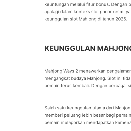
keuntungan melalui fitur bonus. Dengan 
apalagi dalam konteks slot gacor resmi yan
keunggulan slot Mahjong di tahun 2026.
KEUNGGULAN MAHJONG
Mahjong Ways 2 menawarkan pengalaman 
mengangkat budaya Mahjong. Slot ini tid
pemain terus kembali. Dengan berbagai s
Salah satu keunggulan utama dari Mahjong
memberi peluang lebih besar bagi pemain 
pemain melaporkan mendapatkan kemenanga