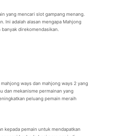
ain yang mencari slot gampang menang.
n. Ini adalah alasan mengapa Mahjong
dan banyak direkomendasikan.
n mahjong ways dan mahjong ways 2 yang
au dan mekanisme permainan yang
 meningkatkan peluang pemain meraih
han kepada pemain untuk mendapatkan