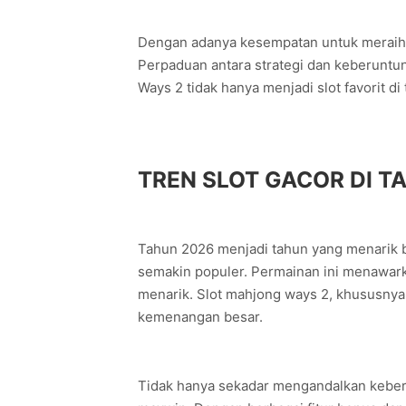
Dengan adanya kesempatan untuk meraih 
Perpaduan antara strategi dan keberuntu
Ways 2 tidak hanya menjadi slot favorit d
TREN SLOT GACOR DI T
Tahun 2026 menjadi tahun yang menarik 
semakin populer. Permainan ini menawa
menarik. Slot mahjong ways 2, khususnya,
kemenangan besar.
Tidak hanya sekadar mengandalkan keber