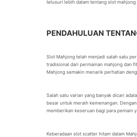
telusuri lebih dalam tentang slot mahjon
PENDAHULUAN TENTAN
Slot Mahjong telah menjadi salah satu p
tradisional dari permainan mahjong dan f
Mahjong semakin menarik perhatian denga
Salah satu varian yang banyak dicari ad
besar untuk meraih kemenangan. Dengan 
memberikan keseruan bagi para pemain y
Keberadaan slot scatter hitam dalam Ma