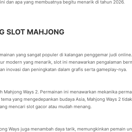
g ini dan apa yang membuatnya begitu menarik di tahun 2026.
G SLOT MAHJONG
ermainan yang sangat populer di kalangan penggemar judi onlin
itur modern yang menarik, slot ini menawarkan pengalaman berma
n inovasi dan peningkatan dalam grafis serta gameplay-nya.
alah Mahjong Ways 2. Permainan ini menawarkan mekanika perma
tema yang mengedepankan budaya Asia, Mahjong Ways 2 tidak 
ang mencari slot gacor atau mudah menang.
hjong Ways juga menambah daya tarik, memungkinkan pemain un