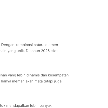
e. Dengan kombinasi antara elemen
in yang unik. Di tahun 2026, slot
inan yang lebih dinamis dan kesempatan
hanya memanjakan mata tetapi juga
tuk mendapatkan lebih banyak