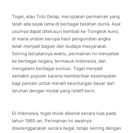
Togel, atau Toto Gelap, merupakan permainan yang
telah ada sejak lama di berbagai belahan dunia. Asal
usulnya dapat ditelusuri kembali ke Tiongkok kuno,
di mana undian berupa hasil pengundian angka
telah menjadi bagian dari budaya masyarakat.
Seiring berjalannya waktu, permainan ini menyebar
ke berbagai negara, termasuk Indonesia, dan
mengalami berbagai evolusi. Togel menjadi
semakin populer karena memberikan kesempatan
bagi pemain untuk meraih keuntungan besar dari
taruhan dengan modal yang relatif kecil.
Di Indonesia, togel mulai dikenal secara luas pada
tahun 1960-an. Permainan ini awalnya
diselenggarakan secara ilegal, tetapi seiring dengan