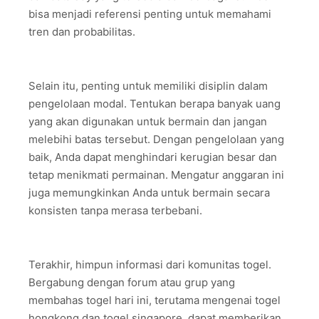
bisa menjadi referensi penting untuk memahami
tren dan probabilitas.
Selain itu, penting untuk memiliki disiplin dalam
pengelolaan modal. Tentukan berapa banyak uang
yang akan digunakan untuk bermain dan jangan
melebihi batas tersebut. Dengan pengelolaan yang
baik, Anda dapat menghindari kerugian besar dan
tetap menikmati permainan. Mengatur anggaran ini
juga memungkinkan Anda untuk bermain secara
konsisten tanpa merasa terbebani.
Terakhir, himpun informasi dari komunitas togel.
Bergabung dengan forum atau grup yang
membahas togel hari ini, terutama mengenai togel
hongkong dan togel singapore, dapat memberikan