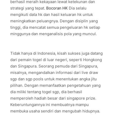
berhasil meraih kekayaan lewat ketekunan dan
strategi yang tepat.
Bocoran HK
Dia selalu
mengikuti data hk dan hasil keluaran hk untuk
meningkatkan peluangnya. Dengan disiplin yang
tinggi, dia mencatat semua pengeluaran hk setiap
minggunya dan menganalisis pola yang muncul.
Tidak hanya di Indonesia, kisah sukses juga datang
dari pemain togel di luar negeri, seperti Hongkong
dan Singapura. Seorang pemuda dari Singapura,
misalnya, mengandalkan informasi dari live draw
sgp dan sgp pools untuk menentukan angka jitu
pilihan. Dengan memanfaatkan pengetahuan yang
dia miliki tentang togel sgp, dia berhasil
memperoleh hadiah besar dari singapore prize.
Keberuntungannya ini membuatnya mampu
membuka usaha sendiri dan mengubah hidupnya.