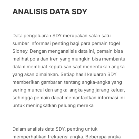
ANALISIS DATA SDY
Data pengeluaran SDY merupakan salah satu
sumber informasi penting bagi para pemain togel
Sidney. Dengan menganalisis data ini, pemain bisa
melihat pola dan tren yang mungkin bisa membantu
dalam membuat keputusan saat menentukan angka
yang akan dimainkan. Setiap hasil keluaran SDY
memberikan gambaran tentang angka-angka yang
sering muncul dan angka-angka yang jarang keluar,
sehingga pemain dapat memanfaatkan informasi ini
untuk meningkatkan peluang mereka.
Dalam analisis data SDY, penting untuk
memperhatikan frekuensi angka. Beberapa angka