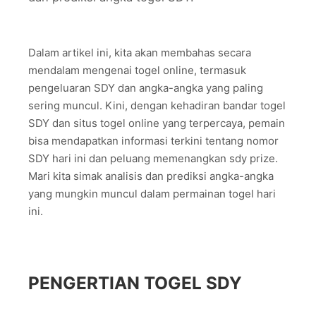
Dalam artikel ini, kita akan membahas secara
mendalam mengenai togel online, termasuk
pengeluaran SDY dan angka-angka yang paling
sering muncul. Kini, dengan kehadiran bandar togel
SDY dan situs togel online yang terpercaya, pemain
bisa mendapatkan informasi terkini tentang nomor
SDY hari ini dan peluang memenangkan sdy prize.
Mari kita simak analisis dan prediksi angka-angka
yang mungkin muncul dalam permainan togel hari
ini.
PENGERTIAN TOGEL SDY