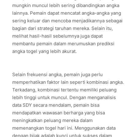
mungkin muncul lebih sering dibandingkan angka
lainnya. Pemain dapat mencatat angka-angka yang
sering keluar dan mencoba menjadikannya sebagai
bagian dari strategi taruhan mereka. Selain itu,
melihat hasil-hasil sebelumnya juga dapat
membantu pemain dalam merumuskan prediksi
angka togel yang lebih akurat.
Selain frekuensi angka, pemain juga perlu
memperhatikan faktor lain seperti kombinasi angka.
Terkadang, kombinasi tertentu memiliki peluang
lebih tinggi untuk muncul. Dengan menganalisis
data SDY secara mendalam, pemain bisa
mendapatkan wawasan berharga yang bisa
meningkatkan peluang mereka dalam
memenangkan togel hari ini. Menggunakan data
dengan bijak adalah kunci untuk sukses dalam