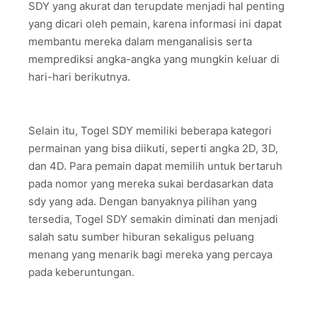
SDY yang akurat dan terupdate menjadi hal penting
yang dicari oleh pemain, karena informasi ini dapat
membantu mereka dalam menganalisis serta
memprediksi angka-angka yang mungkin keluar di
hari-hari berikutnya.
Selain itu, Togel SDY memiliki beberapa kategori
permainan yang bisa diikuti, seperti angka 2D, 3D,
dan 4D. Para pemain dapat memilih untuk bertaruh
pada nomor yang mereka sukai berdasarkan data
sdy yang ada. Dengan banyaknya pilihan yang
tersedia, Togel SDY semakin diminati dan menjadi
salah satu sumber hiburan sekaligus peluang
menang yang menarik bagi mereka yang percaya
pada keberuntungan.