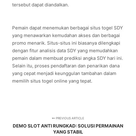
tersebut dapat diandalkan.
Pemain dapat menemukan berbagai situs togel SDY
yang menawarkan kemudahan akses dan berbagai
promo menarik. Situs-situs ini biasanya dilengkapi
dengan fitur analisis data SDY yang memudahkan
pemain dalam membuat prediksi angka SDY hari ini.
Selain itu, proses pendaftaran dan penarikan dana
yang cepat menjadi keunggulan tambahan dalam
memilih situs togel online yang tepat.
PREVIOUS ARTICLE
DEMO SLOT ANTI RUNGKAD: SOLUSI PERMAINAN
YANG STABIL