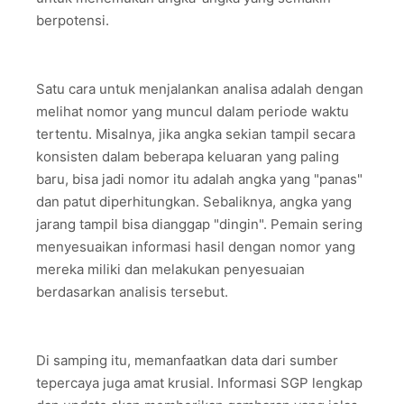
berpotensi.
Satu cara untuk menjalankan analisa adalah dengan
melihat nomor yang muncul dalam periode waktu
tertentu. Misalnya, jika angka sekian tampil secara
konsisten dalam beberapa keluaran yang paling
baru, bisa jadi nomor itu adalah angka yang "panas"
dan patut diperhitungkan. Sebaliknya, angka yang
jarang tampil bisa dianggap "dingin". Pemain sering
menyesuaikan informasi hasil dengan nomor yang
mereka miliki dan melakukan penyesuaian
berdasarkan analisis tersebut.
Di samping itu, memanfaatkan data dari sumber
tepercaya juga amat krusial. Informasi SGP lengkap