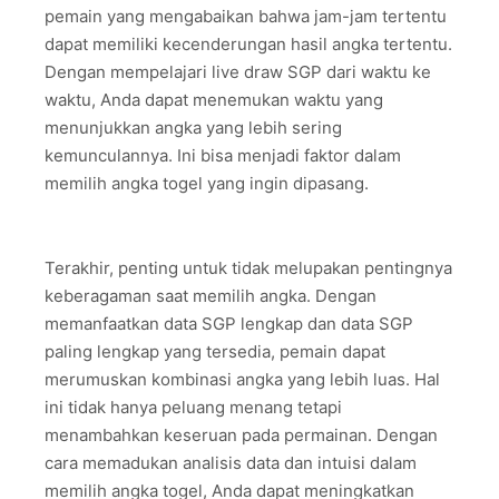
pemain yang mengabaikan bahwa jam-jam tertentu
dapat memiliki kecenderungan hasil angka tertentu.
Dengan mempelajari live draw SGP dari waktu ke
waktu, Anda dapat menemukan waktu yang
menunjukkan angka yang lebih sering
kemunculannya. Ini bisa menjadi faktor dalam
memilih angka togel yang ingin dipasang.
Terakhir, penting untuk tidak melupakan pentingnya
keberagaman saat memilih angka. Dengan
memanfaatkan data SGP lengkap dan data SGP
paling lengkap yang tersedia, pemain dapat
merumuskan kombinasi angka yang lebih luas. Hal
ini tidak hanya peluang menang tetapi
menambahkan keseruan pada permainan. Dengan
cara memadukan analisis data dan intuisi dalam
memilih angka togel, Anda dapat meningkatkan