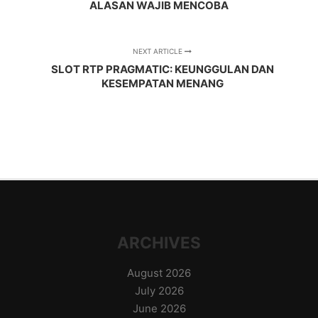
ALASAN WAJIB MENCOBA
NEXT ARTICLE
SLOT RTP PRAGMATIC: KEUNGGULAN DAN
KESEMPATAN MENANG
ARCHIVES
August 2026
July 2026
June 2026