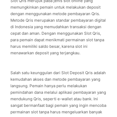
Slot Qris merujuk pada jenis slot online yang
memungkinkan pemain untuk melakukan deposit
dengan menggunakan metode pembayaran Qris.
Metode Qris merupakan standar pembayaran digital
di Indonesia yang memudahkan transaksi dengan
cepat dan aman. Dengan menggunakan Slot Qris,
para pemain dapat menikmati permainan slot tanpa
harus memiliki saldo besar, karena slot ini
menawarkan deposit yang terjangkau.
Salah satu keunggulan dari Slot Deposit Qris adalah
kemudahan akses dan metode pembayaran yang
langsung. Pemain hanya perlu melakukan
pemindahan dana melalui aplikasi pembayaran yang
mendukung Qris, seperti e-wallet atau bank. Ini
sangat bermanfaat bagi pemain yang ingin mencoba
permainan slot tanpa harus mengeluarkan banyak