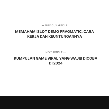
PREVIOUS ARTICLE
MEMAHAMI SLOT DEMO PRAGMATIC: CARA
KERJA DAN KEUNTUNGANNYA
NEXT ARTICLE
KUMPULAN GAME VIRAL YANG WAJIB DICOBA
DI 2024