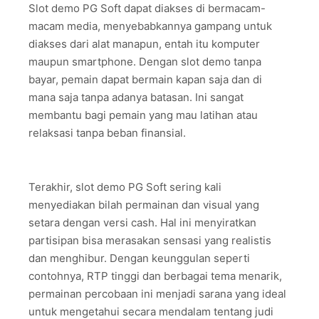
Slot demo PG Soft dapat diakses di bermacam-
macam media, menyebabkannya gampang untuk
diakses dari alat manapun, entah itu komputer
maupun smartphone. Dengan slot demo tanpa
bayar, pemain dapat bermain kapan saja dan di
mana saja tanpa adanya batasan. Ini sangat
membantu bagi pemain yang mau latihan atau
relaksasi tanpa beban finansial.
Terakhir, slot demo PG Soft sering kali
menyediakan bilah permainan dan visual yang
setara dengan versi cash. Hal ini menyiratkan
partisipan bisa merasakan sensasi yang realistis
dan menghibur. Dengan keunggulan seperti
contohnya, RTP tinggi dan berbagai tema menarik,
permainan percobaan ini menjadi sarana yang ideal
untuk mengetahui secara mendalam tentang judi