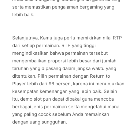
serta memastikan pengalaman bergaming yang
lebih baik.
Selanjutnya, Kamu juga perlu memikirkan nilai RTP
dari setiap permainan. RTP yang tinggi
mengindikasikan bahwa permainan tersebut
mengembalikan proporsi lebih besar dari jumlah
taruhan yang dipasang dalam jangka waktu yang
ditentukan. Pilih permainan dengan Return to
Player lebih dari 96 persen, karena ini menunjukkan
kesempatan kemenangan yang lebih baik. Selain
itu, demo slot pun dapat dipakai guna mencoba
berbagai jenis permainan serta mengetahui mana
yang paling cocok sebelum Anda memainkan
dengan uang sungguhan.