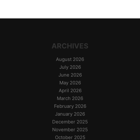
ARCHIVES
August 2026
July 2026
June 2026
May 2026
April 2026
March 2026
February 2026
January 2026
December 2025
November 2025
October 2025