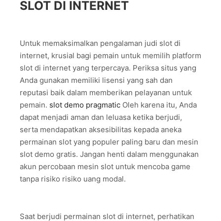
SLOT DI INTERNET
Untuk memaksimalkan pengalaman judi slot di
internet, krusial bagi pemain untuk memilih platform
slot di internet yang terpercaya. Periksa situs yang
Anda gunakan memiliki lisensi yang sah dan
reputasi baik dalam memberikan pelayanan untuk
pemain.
slot demo pragmatic
Oleh karena itu, Anda
dapat menjadi aman dan leluasa ketika berjudi,
serta mendapatkan aksesibilitas kepada aneka
permainan slot yang populer paling baru dan mesin
slot demo gratis. Jangan henti dalam menggunakan
akun percobaan mesin slot untuk mencoba game
tanpa risiko risiko uang modal.
Saat berjudi permainan slot di internet, perhatikan