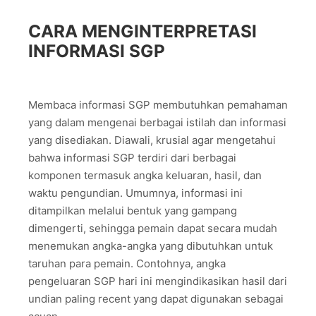
CARA MENGINTERPRETASI
INFORMASI SGP
Membaca informasi SGP membutuhkan pemahaman
yang dalam mengenai berbagai istilah dan informasi
yang disediakan. Diawali, krusial agar mengetahui
bahwa informasi SGP terdiri dari berbagai
komponen termasuk angka keluaran, hasil, dan
waktu pengundian. Umumnya, informasi ini
ditampilkan melalui bentuk yang gampang
dimengerti, sehingga pemain dapat secara mudah
menemukan angka-angka yang dibutuhkan untuk
taruhan para pemain. Contohnya, angka
pengeluaran SGP hari ini mengindikasikan hasil dari
undian paling recent yang dapat digunakan sebagai