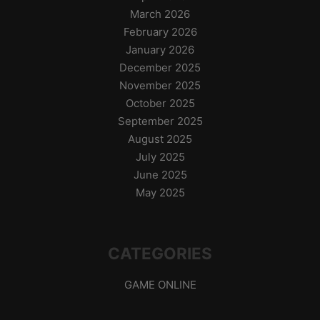
March 2026
February 2026
January 2026
December 2025
November 2025
October 2025
September 2025
August 2025
July 2025
June 2025
May 2025
CATEGORIES
GAME ONLINE