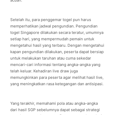
acuan.
Setelah itu, para penggemar togel pun harus
memperhatikan jadwal pengundian. Pengundian
togel Singapore dilakukan secara teratur, umumnya
setiap hari, yang mempermudah pemain untuk
mengetahui hasil yang terbaru. Dengan mengetahui
kapan pengundian dilakukan, peserta dapat bersiap
untuk melakukan taruhan atau cuma sekedar
mencari-cari informasi tentang angka-angka yang
telah keluar. Kehadiran live draw juga
memungkinkan para peserta agar melihat hasil live,
yang meningkatkan rasa ketegangan dan antisipasi.
Yang terakhir, memahami pola atau angka-angka
dari hasil SGP sebelumnya dapat sebagai strategi