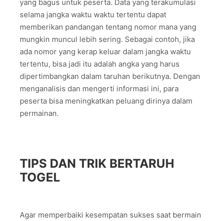
yang bagus untuk peserta. Data yang terakumulasi
selama jangka waktu waktu tertentu dapat
memberikan pandangan tentang nomor mana yang
mungkin muncul lebih sering. Sebagai contoh, jika
ada nomor yang kerap keluar dalam jangka waktu
tertentu, bisa jadi itu adalah angka yang harus
dipertimbangkan dalam taruhan berikutnya. Dengan
menganalisis dan mengerti informasi ini, para
peserta bisa meningkatkan peluang dirinya dalam
permainan.
TIPS DAN TRIK BERTARUH
TOGEL
Agar memperbaiki kesempatan sukses saat bermain