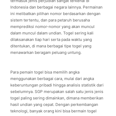
termasuk jenis perjudian sangat terkenal di
Indonesia dan berbagai negara lainnya. Permainan
ini melibatkan pilihan nomor berdasarkan dengan
sistem tertentu, dan para petaruh berusaha
memprediksi nomor-nomor yang akan muncul
dalam muncul dalam undian. Togel sering kali
dilaksanakan tiap hari serta pada waktu yang
ditentukan, di mana berbagai tipe togel yang
menawarkan beragam peluang untung.
Para pemain togel bisa memilih angka
menggunakan berbagai cara, mulai dari angka
keberuntungan pribadi hingga analisis statistik dari
sebelumnya. SGP merupakan salah satu jenis jenis
togel paling sering dimainkan, dimana memberikan
hasil undian yang cepat. Dengan perkembangan
teknologi, banyak orang kini bisa bermain togel