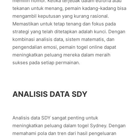
memilih nomor. Ketika terjebak dalam euforia atau
tekanan untuk menang, pemain kadang-kadang bisa
mengambil keputusan yang kurang rasional.
Memastikan untuk tetap tenang dan fokus pada
strategi yang telah ditetapkan adalah kunci. Dengan
kombinasi analisis data, sistem matematis, dan
pengendalian emosi, pemain togel online dapat
meningkatkan peluang mereka dalam meraih
sukses pada setiap permainan.
ANALISIS DATA SDY
Analisis data SDY sangat penting untuk
meningkatkan peluang dalam togel Sydney. Dengan
memahami pola dan tren dari hasil pengeluaran