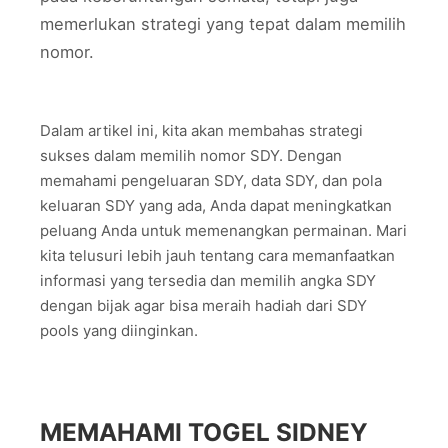
memerlukan strategi yang tepat dalam memilih
nomor.
Dalam artikel ini, kita akan membahas strategi
sukses dalam memilih nomor SDY. Dengan
memahami pengeluaran SDY, data SDY, dan pola
keluaran SDY yang ada, Anda dapat meningkatkan
peluang Anda untuk memenangkan permainan. Mari
kita telusuri lebih jauh tentang cara memanfaatkan
informasi yang tersedia dan memilih angka SDY
dengan bijak agar bisa meraih hadiah dari SDY
pools yang diinginkan.
MEMAHAMI TOGEL SIDNEY