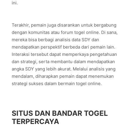
ini.
Terakhir, pemain juga disarankan untuk bergabung
dengan komunitas atau forum togel online. Di sana,
mereka bisa berbagi analisis data SDY dan
mendapatkan perspektif berbeda dari pemain lain.
Interaksi tersebut dapat memperkaya pengetahuan
dan strategi, serta membantu dalam mendapatkan
angka SDY yang lebih akurat. Melalui analisis yang
mendalam, diharapkan pemain dapat menemukan
strategi sukses dalam bermain togel online.
SITUS DAN BANDAR TOGEL
TERPERCAYA