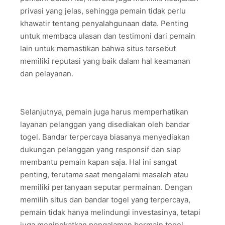
privasi yang jelas, sehingga pemain tidak perlu
khawatir tentang penyalahgunaan data. Penting
untuk membaca ulasan dan testimoni dari pemain
lain untuk memastikan bahwa situs tersebut
memiliki reputasi yang baik dalam hal keamanan
dan pelayanan.
Selanjutnya, pemain juga harus memperhatikan
layanan pelanggan yang disediakan oleh bandar
togel. Bandar terpercaya biasanya menyediakan
dukungan pelanggan yang responsif dan siap
membantu pemain kapan saja. Hal ini sangat
penting, terutama saat mengalami masalah atau
memiliki pertanyaan seputar permainan. Dengan
memilih situs dan bandar togel yang terpercaya,
pemain tidak hanya melindungi investasinya, tetapi
juga meningkatkan pengalaman bermain togel