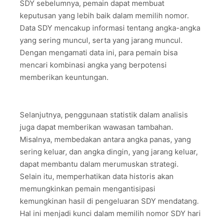
SDY sebelumnya, pemain dapat membuat
keputusan yang lebih baik dalam memilih nomor.
Data SDY mencakup informasi tentang angka-angka
yang sering muncul, serta yang jarang muncul.
Dengan mengamati data ini, para pemain bisa
mencari kombinasi angka yang berpotensi
memberikan keuntungan.
Selanjutnya, penggunaan statistik dalam analisis
juga dapat memberikan wawasan tambahan.
Misalnya, membedakan antara angka panas, yang
sering keluar, dan angka dingin, yang jarang keluar,
dapat membantu dalam merumuskan strategi.
Selain itu, memperhatikan data historis akan
memungkinkan pemain mengantisipasi
kemungkinan hasil di pengeluaran SDY mendatang.
Hal ini menjadi kunci dalam memilih nomor SDY hari