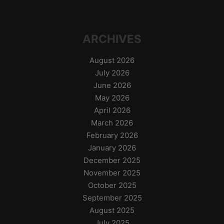
ARCHIVES
August 2026
July 2026
June 2026
May 2026
April 2026
March 2026
February 2026
January 2026
December 2025
November 2025
October 2025
September 2025
August 2025
July 2025