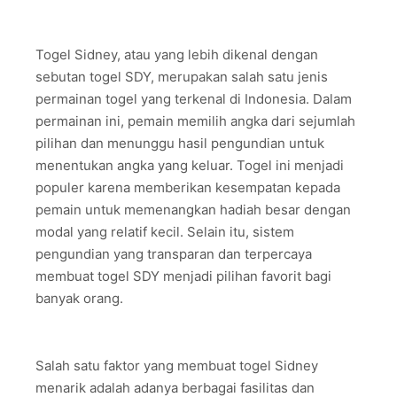
Togel Sidney, atau yang lebih dikenal dengan
sebutan togel SDY, merupakan salah satu jenis
permainan togel yang terkenal di Indonesia. Dalam
permainan ini, pemain memilih angka dari sejumlah
pilihan dan menunggu hasil pengundian untuk
menentukan angka yang keluar. Togel ini menjadi
populer karena memberikan kesempatan kepada
pemain untuk memenangkan hadiah besar dengan
modal yang relatif kecil. Selain itu, sistem
pengundian yang transparan dan terpercaya
membuat togel SDY menjadi pilihan favorit bagi
banyak orang.
Salah satu faktor yang membuat togel Sidney
menarik adalah adanya berbagai fasilitas dan