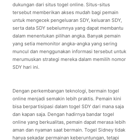
dukungan dari situs togel online. Situs-situs
tersebut memberikan akses mudah bagi pemain
untuk mengecek pengeluaran SDY, keluaran SDY,
serta data SDY sebelumnya yang dapat membantu
dalam menentukan pilihan angka. Banyak pemain
yang setia memonitor angka-angka yang sering
muncul dan menggunakan informasi tersebut untuk
merumuskan strategi mereka dalam memilih nomor
SDY hari ini.
Dengan perkembangan teknologi, bermain togel
online menjadi semakin lebih praktis. Pemain kini
bisa berpartisipasi dalam togel SDY dari mana saja
dan kapan saja. Dengan hadirnya bandar togel
online yang berkualitas, pemain dapat merasa lebih
aman dan nyaman saat bermain. Togel Sidney tidak
hanya sekadar permainan keberuntungan, tetapi