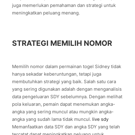
juga memerlukan pemahaman dan strategi untuk
meningkatkan peluang menang.
STRATEGI MEMILIH NOMOR
Memilih nomor dalam permainan togel Sidney tidak
hanya sekadar keberuntungan, tetapi juga
membutuhkan strategi yang baik. Salah satu cara
yang sering digunakan adalah dengan menganalisis
data pengeluaran SDY sebelumnya. Dengan melihat
pola keluaran, pemain dapat menemukan angka-
angka yang sering muncul atau mungkin angka-
angka yang sudah lama tidak muncul.
live sdy
Memanfaatkan data SDY dan angka SDY yang telah
tercatat dapat meningkatkan peluang untuk