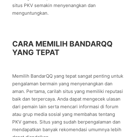
situs PKV semakin menyenangkan dan
menguntungkan.
CARA MEMILIH BANDARQQ
YANG TEPAT
Memilih BandarQQ yang tepat sangat penting untuk
pengalaman bermain yang menyenangkan dan
aman. Pertama, carilah situs yang memiliki reputasi
baik dan terpercaya. Anda dapat mengecek ulasan
dari pemain lain serta mencari informasi di forum
atau grup media sosial yang membahas tentang
PKV games. Situs yang sudah berpengalaman dan
mendapatkan banyak rekomendasi umumnya lebih