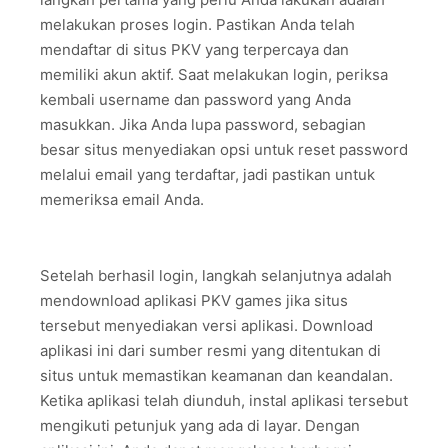
melakukan proses login. Pastikan Anda telah
mendaftar di situs PKV yang terpercaya dan
memiliki akun aktif. Saat melakukan login, periksa
kembali username dan password yang Anda
masukkan. Jika Anda lupa password, sebagian
besar situs menyediakan opsi untuk reset password
melalui email yang terdaftar, jadi pastikan untuk
memeriksa email Anda.
Setelah berhasil login, langkah selanjutnya adalah
mendownload aplikasi PKV games jika situs
tersebut menyediakan versi aplikasi. Download
aplikasi ini dari sumber resmi yang ditentukan di
situs untuk memastikan keamanan dan keandalan.
Ketika aplikasi telah diunduh, instal aplikasi tersebut
mengikuti petunjuk yang ada di layar. Dengan