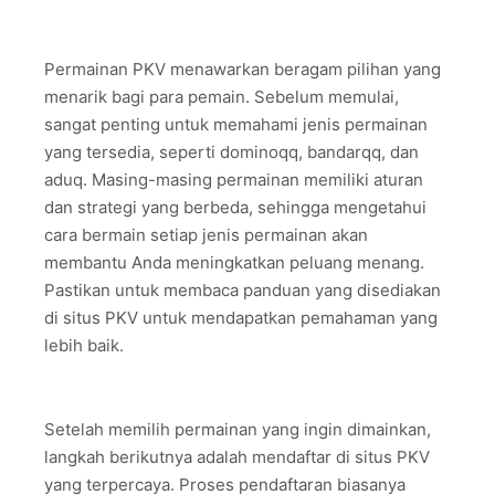
Permainan PKV menawarkan beragam pilihan yang
menarik bagi para pemain. Sebelum memulai,
sangat penting untuk memahami jenis permainan
yang tersedia, seperti dominoqq, bandarqq, dan
aduq. Masing-masing permainan memiliki aturan
dan strategi yang berbeda, sehingga mengetahui
cara bermain setiap jenis permainan akan
membantu Anda meningkatkan peluang menang.
Pastikan untuk membaca panduan yang disediakan
di situs PKV untuk mendapatkan pemahaman yang
lebih baik.
Setelah memilih permainan yang ingin dimainkan,
langkah berikutnya adalah mendaftar di situs PKV
yang terpercaya. Proses pendaftaran biasanya