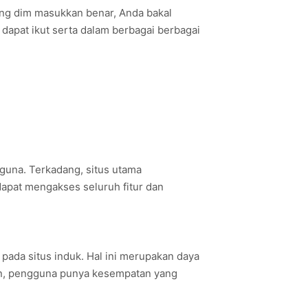
ang dim masukkan benar, Anda bakal
dapat ikut serta dalam berbagai berbagai
una. Terkadang, situs utama
dapat mengakses seluruh fitur dan
 pada situs induk. Hal ini merupakan daya
an, pengguna punya kesempatan yang