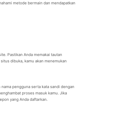
memahami metode bermain dan mendapatkan
ite. Pastikan Anda memakai tautan
u situs dibuka, kamu akan menemukan
n nama pengguna serta kata sandi dengan
at menghambat proses masuk kamu. Jika
epon yang Anda daftarkan.