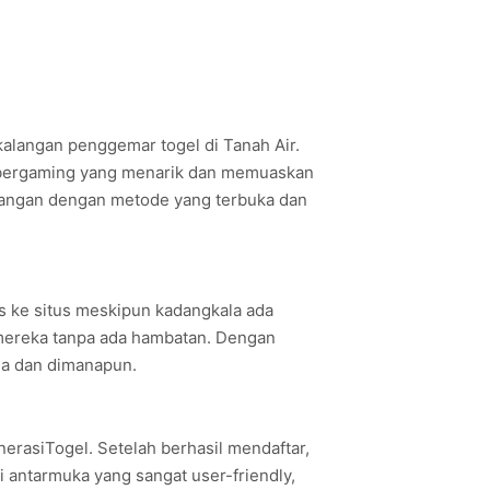
kalangan penggemar togel di Tanah Air.
i bergaming yang menarik dan memuaskan
nangan dengan metode yang terbuka dan
s ke situs meskipun kadangkala ada
 mereka tanpa ada hambatan. Dengan
ja dan dimanapun.
erasiTogel. Setelah berhasil mendaftar,
antarmuka yang sangat user-friendly,