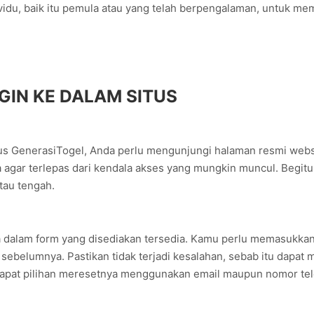
idu, baik itu pemula atau yang telah berpengalaman, untuk 
IN KE DALAM SITUS
us GenerasiTogel, Anda perlu mengunjungi halaman resmi webs
 agar terlepas dari kendala akses yang mungkin muncul. Begit
atau tengah.
 dalam form yang disediakan tersedia. Kamu perlu memasukka
n sebelumnya. Pastikan tidak terjadi kesalahan, sebab itu dap
dapat pilihan meresetnya menggunakan email maupun nomor tel