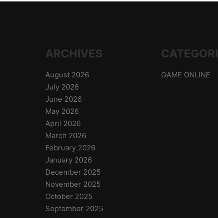
ARCHIVES
CATEGOR
August 2026
GAME ONLINE
July 2026
June 2026
May 2026
April 2026
March 2026
February 2026
January 2026
December 2025
November 2025
October 2025
September 2025