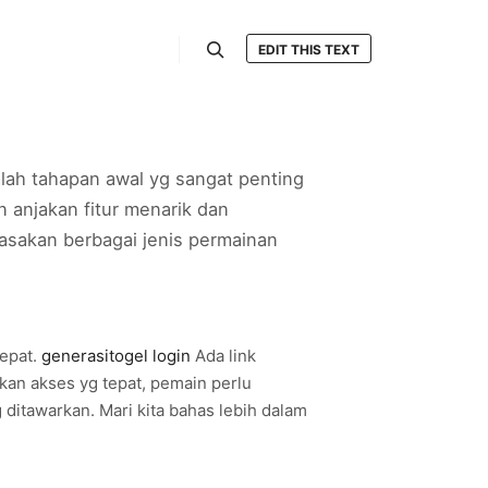
EDIT THIS TEXT
Search
lah tahapan awal yg sangat penting
 anjakan fitur menarik dan
sakan berbagai jenis permainan
tepat.
generasitogel login
Ada link
kan akses yg tepat, pemain perlu
ditawarkan. Mari kita bahas lebih dalam