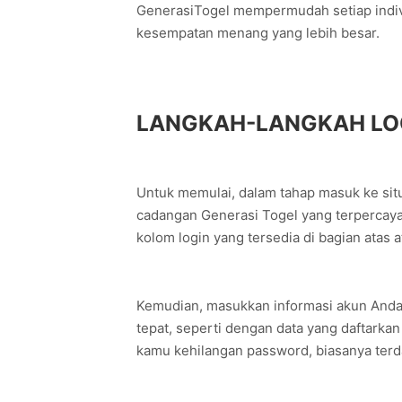
GenerasiTogel mempermudah setiap indiv
kesempatan menang yang lebih besar.
LANGKAH-LANGKAH LOG
Untuk memulai, dalam tahap masuk ke sit
cadangan Generasi Togel yang terpercaya
kolom login yang tersedia di bagian atas 
Kemudian, masukkan informasi akun Anda
tepat, seperti dengan data yang daftarka
kamu kehilangan password, biasanya ter