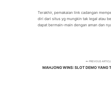
Terakhir, pemakaian link cadangan memp
diri dari situs yg mungkin tak legal ata
dapat bermain-main dengan aman dan nyama
PREVIOUS ARTICL
MAHJONG WINS: SLOT DEMO YANG 