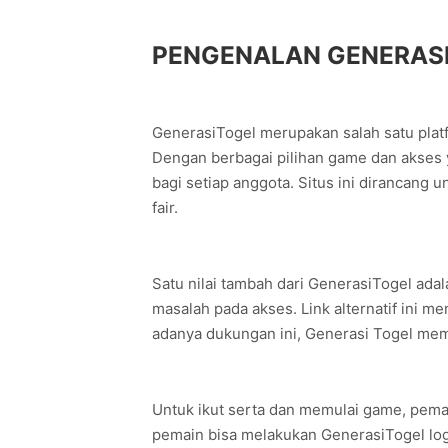
PENGENALAN GENERASI
GenerasiTogel merupakan salah satu platf
Dengan berbagai pilihan game dan akses
bagi setiap anggota. Situs ini diranca
fair.
Satu nilai tambah dari GenerasiTogel ada
masalah pada akses. Link alternatif ini
adanya dukungan ini, Generasi Togel mem
Untuk ikut serta dan memulai game, pemai
pemain bisa melakukan GenerasiTogel log