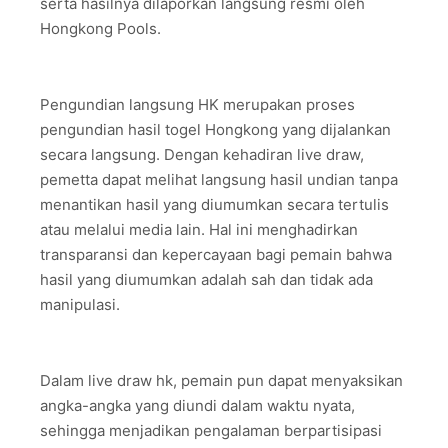
serta hasilnya dilaporkan langsung resmi oleh
Hongkong Pools.
Pengundian langsung HK merupakan proses
pengundian hasil togel Hongkong yang dijalankan
secara langsung. Dengan kehadiran live draw,
pemetta dapat melihat langsung hasil undian tanpa
menantikan hasil yang diumumkan secara tertulis
atau melalui media lain. Hal ini menghadirkan
transparansi dan kepercayaan bagi pemain bahwa
hasil yang diumumkan adalah sah dan tidak ada
manipulasi.
Dalam live draw hk, pemain pun dapat menyaksikan
angka-angka yang diundi dalam waktu nyata,
sehingga menjadikan pengalaman berpartisipasi