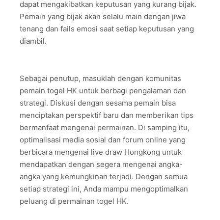
dapat mengakibatkan keputusan yang kurang bijak.
Pemain yang bijak akan selalu main dengan jiwa
tenang dan fails emosi saat setiap keputusan yang
diambil.
Sebagai penutup, masuklah dengan komunitas
pemain togel HK untuk berbagi pengalaman dan
strategi. Diskusi dengan sesama pemain bisa
menciptakan perspektif baru dan memberikan tips
bermanfaat mengenai permainan. Di samping itu,
optimalisasi media sosial dan forum online yang
berbicara mengenai live draw Hongkong untuk
mendapatkan dengan segera mengenai angka-
angka yang kemungkinan terjadi. Dengan semua
setiap strategi ini, Anda mampu mengoptimalkan
peluang di permainan togel HK.