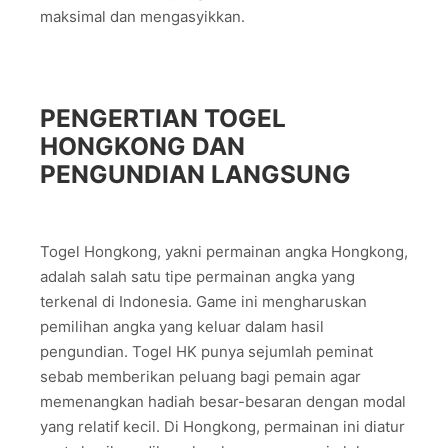
maksimal dan mengasyikkan.
PENGERTIAN TOGEL
HONGKONG DAN
PENGUNDIAN LANGSUNG
Togel Hongkong, yakni permainan angka Hongkong,
adalah salah satu tipe permainan angka yang
terkenal di Indonesia. Game ini mengharuskan
pemilihan angka yang keluar dalam hasil
pengundian. Togel HK punya sejumlah peminat
sebab memberikan peluang bagi pemain agar
memenangkan hadiah besar-besaran dengan modal
yang relatif kecil. Di Hongkong, permainan ini diatur