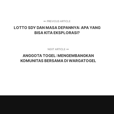
PREVIOUS ARTICLE
LOTTO SDY DAN MASA DEPANNYA: APA YANG
BISA KITA EKSPLORASI?
NEXT ARTICLE
ANGGOTA TOGEL: MENGEMBANGKAN
KOMUNITAS BERSAMA DI WARGATOGEL