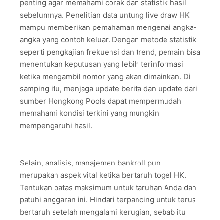
penting agar memahami corak dan statistik hasil
sebelumnya. Penelitian data untung live draw HK
mampu memberikan pemahaman mengenai angka-
angka yang contoh keluar. Dengan metode statistik
seperti pengkajian frekuensi dan trend, pemain bisa
menentukan keputusan yang lebih terinformasi
ketika mengambil nomor yang akan dimainkan. Di
samping itu, menjaga update berita dan update dari
sumber Hongkong Pools dapat mempermudah
memahami kondisi terkini yang mungkin
mempengaruhi hasil.
Selain, analisis, manajemen bankroll pun
merupakan aspek vital ketika bertaruh togel HK.
Tentukan batas maksimum untuk taruhan Anda dan
patuhi anggaran ini. Hindari terpancing untuk terus
bertaruh setelah mengalami kerugian, sebab itu