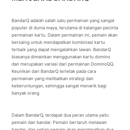
BandarQ adalah salah satu permainan yang sangat
populer di dunia maya, terutama di kalangan pecinta
permainan kartu. Dalam permainan ini, pemain akan
bersaing untuk mendapatkan kombinasi kartu
terbaik yang dapat mengalahkan lawan. BandarQ
biasanya dimainkan menggunakan kartu domino
dan merupakan variasi dari permainan DominoQQ.
Keunikan dari BandarQ terletak pada cara
permainan yang melibatkan strategi dan
keberuntungan, sehingga sangat menarik bagi
banyak orang.
Dalam BandarQ, terdapat dua peran utama yaitu
pemain dan bandar. Pemain bertaruh melawan
bandar, dan setiap pemain akan mendapatkan dua