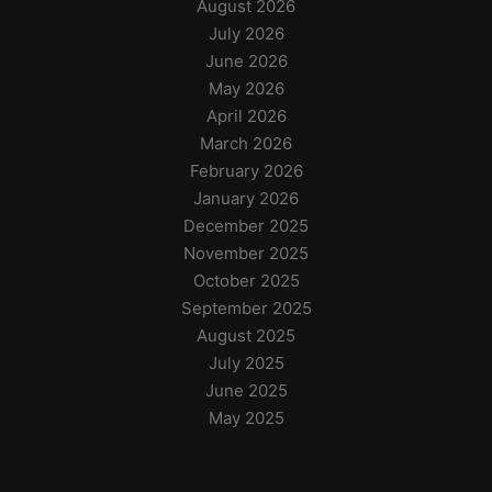
August 2026
July 2026
June 2026
May 2026
April 2026
March 2026
February 2026
January 2026
December 2025
November 2025
October 2025
September 2025
August 2025
July 2025
June 2025
May 2025