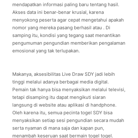
mendapatkan informasi paling baru tentang hasil.
Akses data ini benar-benar krusial, karena
menyokong peserta agar cepat mengetahui apakah
nomor yang mereka pasang berhasil atau . Di
samping itu, kondisi yang tegang saat menantikan
pengumuman pengundian memberikan pengalaman
emosional yang tak terlupakan.
Makanya, aksesibilitas Live Draw SDY jadi lebih
tinggi melalui adanya berbagai media digital.
Pemain tak hanya bisa menyaksikan melalui televisi,
tetapi disamping itu dapat mengikuti siaran
langsung di website atau aplikasi di handphone.
Oleh karena itu, semua pecinta togel SDY bisa
menyaksikan setiap sesi pengundian secara mudah
serta nyaman di mana saja dan kapan pun,
menambah keseruan saat bermain togel togel.