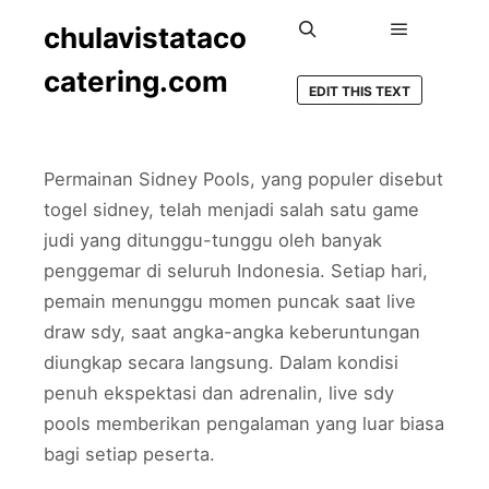
chulavistataco
Main men
Search
catering.com
EDIT THIS TEXT
Permainan Sidney Pools, yang populer disebut
togel sidney, telah menjadi salah satu game
judi yang ditunggu-tunggu oleh banyak
penggemar di seluruh Indonesia. Setiap hari,
pemain menunggu momen puncak saat live
draw sdy, saat angka-angka keberuntungan
diungkap secara langsung. Dalam kondisi
penuh ekspektasi dan adrenalin, live sdy
pools memberikan pengalaman yang luar biasa
bagi setiap peserta.