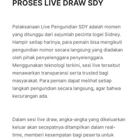
PROSES LIVE DRAW SDY
Pelaksanaan Live Pengundian SDY adalah momen
yang ditunggu dari sejumlah pecinta togel Sidney.
Hampir setiap harinya, para pemain bisa mengikuti
pengundian nomor secara langsung yang diadakan
oleh pihak penyelenggara penyelenggara.
Menggunakan teknologi terkini, sesi live tersebut
menawarkan transparansi serta trusted bagi
masyarakat. Para pemain dapat melihat setiap
langkah pengundian secara langsung, agar bahwa
kecurangan ada.
Dalam sesi live draw, angka-angka yang dikeluarkan
keluar akan secepatnya ditampilkan dalam real-
time, memberi kesempatan bagi peserta untuk