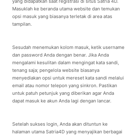
yang didapatkan saat registrasi di situs Satria 4D.
Masuklah ke beranda utama website dan temukan
opsi masuk yang biasanya terletak di area atas
tampilan.
Sesudah menemukan kolom masuk, ketik username
dan password Anda dengan benar. Jika Anda
mengalami kesulitan dalam mengingat kata sandi,
tenang saja; pengelola website biasanya
menyediakan opsi untuk mereset kata sandi melalui
email atau nomor telepon yang sinkron. Pastikan
untuk patuh petunjuk yang diberikan agar Anda
dapat masuk ke akun Anda lagi dengan lancar.
Setelah sukses login, Anda akan dituntun ke
halaman utama Satria4D yang menyajikan berbagai