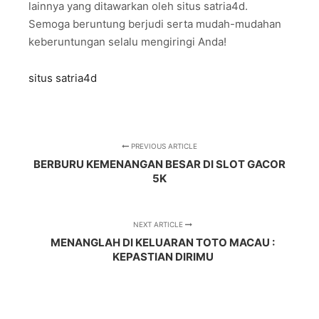
lainnya yang ditawarkan oleh situs satria4d.
Semoga beruntung berjudi serta mudah-mudahan
keberuntungan selalu mengiringi Anda!
situs satria4d
PREVIOUS ARTICLE
BERBURU KEMENANGAN BESAR DI SLOT GACOR
5K
NEXT ARTICLE
MENANGLAH DI KELUARAN TOTO MACAU :
KEPASTIAN DIRIMU