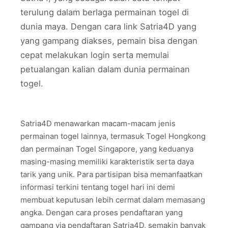
terulung dalam berlaga permainan togel di
dunia maya. Dengan cara link Satria4D yang
yang gampang diakses, pemain bisa dengan
cepat melakukan login serta memulai
petualangan kalian dalam dunia permainan
togel.
Satria4D menawarkan macam-macam jenis
permainan togel lainnya, termasuk Togel Hongkong
dan permainan Togel Singapore, yang keduanya
masing-masing memiliki karakteristik serta daya
tarik yang unik. Para partisipan bisa memanfaatkan
informasi terkini tentang togel hari ini demi
membuat keputusan lebih cermat dalam memasang
angka. Dengan cara proses pendaftaran yang
gampang via pendaftaran Satria4D, semakin banyak