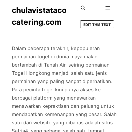
chulavistataco
Main men
Search
catering.com
EDIT THIS TEXT
Dalam beberapa terakhir, kepopuleran
permainan togel di dunia maya makin
bertambah di Tanah Air, seiring permainan
Togel Hongkong menjadi salah satu jenis
permainan yang paling sangat diperhatikan.
Para pecinta togel kini punya akses ke
berbagai platform yang menawarkan
menawarkan kepraktisan dan peluang untuk
mendapatkan kemenangan yang besar. Salah
satu dari website yang dibahas adalah situs
Satria4, yang sebagai salah satu tempat