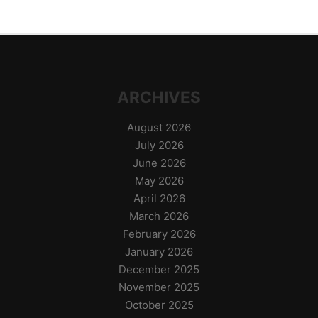
ARCHIVES
August 2026
July 2026
June 2026
May 2026
April 2026
March 2026
February 2026
January 2026
December 2025
November 2025
October 2025