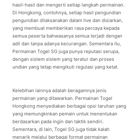
hasil-hasil dan mengerti setiap langkah permainan.
Di Hongkong, contohnya, setiap hasil pengundian
pengundian dilaksanakan dalam live dan disiarkan,
yang membuat memberikan rasa percaya kepada
semua peserta bahwasanya semua terjadi dengan
adil dan tanpa adanya kecurangan. Sementara itu,
Permainan Togel SG juga punya reputasi serupa,
dengan sistem sistem yang teratur dan proses
undian yang tetap mengikuti regulasi yang ketat.
Kelebihan lainnya adalah beragamnya jenis
permainan yang ditawarkan. Permainan Togel
Hongkong menyediakan berbagai opsi taruhan yang
yang memungkinkan pemain untuk menentukan
berdasarkan pada ingin dan taktik sendiri.
Sementara, di lain, Togel SG juga tidak kalah
menarik melalui berbagai format permainan