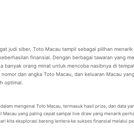
agat judi siber, Toto Macau tampil sebagai pilihan menar
eberhasilan finansial. Dengan berbagai tawaran yang me
jika banyak orang minat untuk mencoba nasibnya di tempat
tar nomor dan angka Toto Macau, dan keluaran Macau ya
h optimal.
dalam mengenai Toto Macau, termasuk hasil prize, dan data ya
il Macau yang paling cepat sampai live draw yang menarik perha
 kita eksplorasi bareng lentera ke sukses finansial melalui p