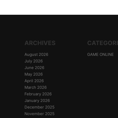
ARCHIVES
CATEGOR
August 2026
GAME ONLINE
July 2026
June 2026
May 2026
April 2026
March 2026
February 2026
January 2026
December 2025
November 2025