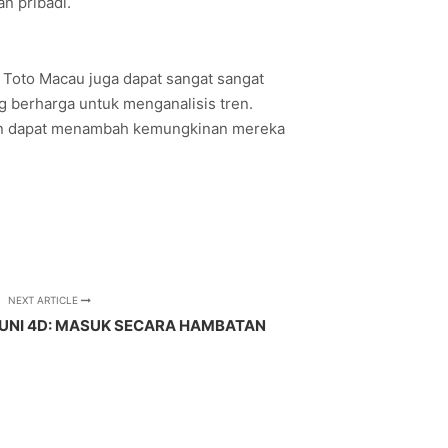
n pribadi.
 Toto Macau juga dapat sangat sangat
g berharga untuk menganalisis tren.
ain dapat menambah kemungkinan mereka
NEXT ARTICLE
N UNI 4D: MASUK SECARA HAMBATAN