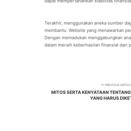
dapat mempertahankan stabilitas finansi
Terakhir, menggunakan aneka sumber daya
membantu. Website yang menawarkan pengun
Dengan memadukan menggabungkan analis
dalam meraih keberhasilan finansial dari 
PREVIOUS ARTICL
MITOS SERTA KENYATAAN TENTANG
YANG HARUS DIKE