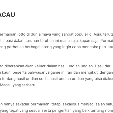
ACAU
ainan lotto di dunia maya yang sangat populer di Asia, teruta
artisipasi dalam taruhan taruhan ini mana saja, kapan saja. P
ng perhatian berbagai orang yang ingin coba mencoba perunt
g diharapkan akan keluar dalam hasil undian undian. Hasil dari
i kaum peserta bahwasanya game ini fair dan mengikuti denga
 tentang hasil undian serta hasil undian undian yang bisa diaks
t Macau yang terbaru.
an hanya sekadar permainan, tetapi sekaligus menjadi salah sat
ng tepat yang sesuai serta pengertian yang baik tentang nomo