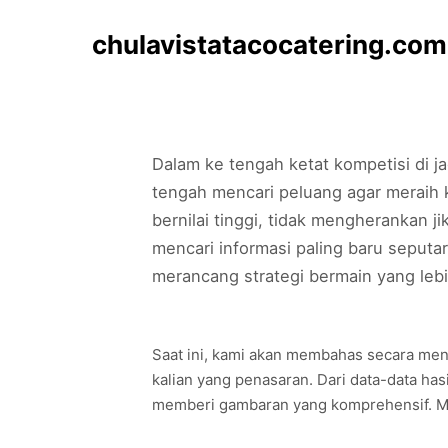
chulavistatacocatering.com
Dalam ke tengah ketat kompetisi di j
tengah mencari peluang agar meraih k
bernilai tinggi, tidak mengherankan 
mencari informasi paling baru sepu
merancang strategi bermain yang lebi
Saat ini, kami akan membahas secara men
kalian yang penasaran. Dari data-data has
memberi gambaran yang komprehensif. Mari