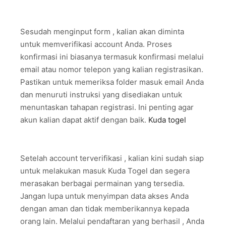
Sesudah menginput form , kalian akan diminta
untuk memverifikasi account Anda. Proses
konfirmasi ini biasanya termasuk konfirmasi melalui
email atau nomor telepon yang kalian registrasikan.
Pastikan untuk memeriksa folder masuk email Anda
dan menuruti instruksi yang disediakan untuk
menuntaskan tahapan registrasi. Ini penting agar
akun kalian dapat aktif dengan baik.
Kuda togel
Setelah account terverifikasi , kalian kini sudah siap
untuk melakukan masuk Kuda Togel dan segera
merasakan berbagai permainan yang tersedia.
Jangan lupa untuk menyimpan data akses Anda
dengan aman dan tidak memberikannya kepada
orang lain. Melalui pendaftaran yang berhasil , Anda