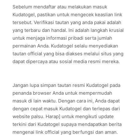
Sebelum mendaftar atau melakukan masuk
Kudatogel, pastikan untuk mengecek keaslian link
tersebut. Verifikasi tautan yang anda pakai adalah
yang terbaru dan handal. Ini adalah langkah krusial
untuk menjaga informasi pribadi serta jumlah
permainan Anda. Kudatogel selalu menyediakan
tautan official yang bisa diakses melalui situs yang
dapat dipercaya atau sosial media resmi mereka.
Jangan lupa simpan tautan resmi Kudatogel pada
penanda browser Anda untuk mempermudah
masuk di lain waktu. Dengan cara ini, Anda dapat
dengan cepat masuk Kudatogel dan terlepas dari
website palsu. Harap] untuk mengikuti update
terkini dari Kudatogel supaya mendapatkan berita
mengenai link official yang berfungsi dan aman.