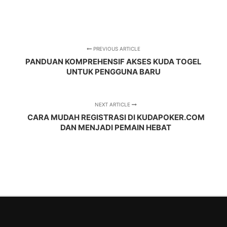
PREVIOUS ARTICLE
PANDUAN KOMPREHENSIF AKSES KUDA TOGEL
UNTUK PENGGUNA BARU
NEXT ARTICLE
CARA MUDAH REGISTRASI DI KUDAPOKER.COM
DAN MENJADI PEMAIN HEBAT