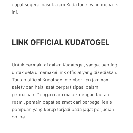
dapat segera masuk alam Kuda togel yang menarik
ini.
LINK OFFICIAL KUDATOGEL
Untuk bermain di dalam Kudatogel, sangat penting
untuk selalu memakai link official yang disediakan.
Tautan official Kudatogel memberikan jaminan
safety dan halal saat berpartisipasi dalam
permainan. Dengan cara masuk dengan tautan
resmi, pemain dapat selamat dari berbagai jenis
penipuan yang kerap terjadi pada jagat perjudian
online.