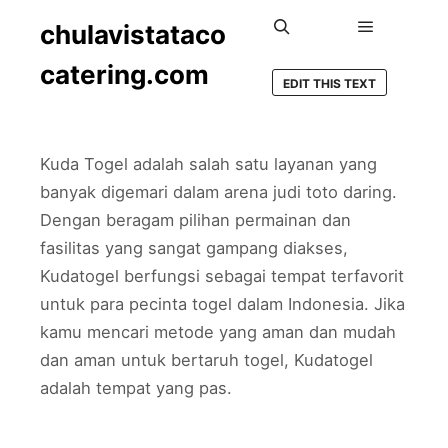
chulavistataco
Main men
Search
catering.com
EDIT THIS TEXT
Kuda Togel adalah salah satu layanan yang
banyak digemari dalam arena judi toto daring.
Dengan beragam pilihan permainan dan
fasilitas yang sangat gampang diakses,
Kudatogel berfungsi sebagai tempat terfavorit
untuk para pecinta togel dalam Indonesia. Jika
kamu mencari metode yang aman dan mudah
dan aman untuk bertaruh togel, Kudatogel
adalah tempat yang pas.