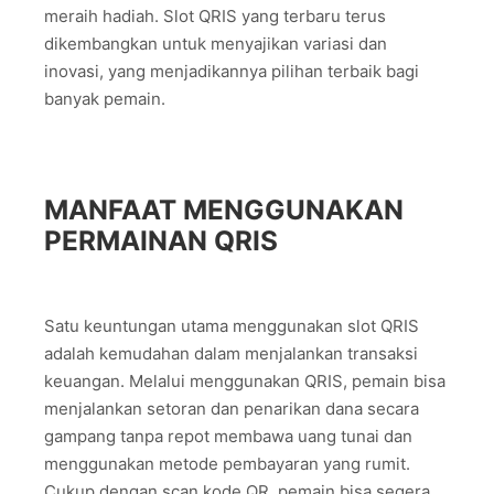
meraih hadiah. Slot QRIS yang terbaru terus
dikembangkan untuk menyajikan variasi dan
inovasi, yang menjadikannya pilihan terbaik bagi
banyak pemain.
MANFAAT MENGGUNAKAN
PERMAINAN QRIS
Satu keuntungan utama menggunakan slot QRIS
adalah kemudahan dalam menjalankan transaksi
keuangan. Melalui menggunakan QRIS, pemain bisa
menjalankan setoran dan penarikan dana secara
gampang tanpa repot membawa uang tunai dan
menggunakan metode pembayaran yang rumit.
Cukup dengan scan kode QR, pemain bisa segera