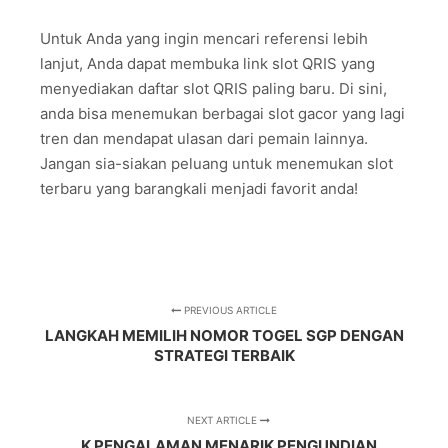
Untuk Anda yang ingin mencari referensi lebih
lanjut, Anda dapat membuka link slot QRIS yang
menyediakan daftar slot QRIS paling baru. Di sini,
anda bisa menemukan berbagai slot gacor yang lagi
tren dan mendapat ulasan dari pemain lainnya.
Jangan sia-siakan peluang untuk menemukan slot
terbaru yang barangkali menjadi favorit anda!
PREVIOUS ARTICLE
LANGKAH MEMILIH NOMOR TOGEL SGP DENGAN
STRATEGI TERBAIK
NEXT ARTICLE
K PENGALAMAN MENARIK PENGUNDIAN