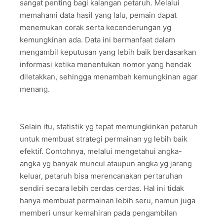
sangat penting bagi kalangan petaruh. Melalui
memahami data hasil yang lalu, pemain dapat
menemukan corak serta kecenderungan yg
kemungkinan ada. Data ini bermanfaat dalam
mengambil keputusan yang lebih baik berdasarkan
informasi ketika menentukan nomor yang hendak
diletakkan, sehingga menambah kemungkinan agar
menang.
Selain itu, statistik yg tepat memungkinkan petaruh
untuk membuat strategi permainan yg lebih baik
efektif. Contohnya, melalui mengetahui angka-
angka yg banyak muncul ataupun angka yg jarang
keluar, petaruh bisa merencanakan pertaruhan
sendiri secara lebih cerdas cerdas. Hal ini tidak
hanya membuat permainan lebih seru, namun juga
memberi unsur kemahiran pada pengambilan