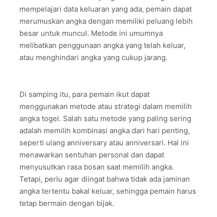
mempelajari data keluaran yang ada, pemain dapat
merumuskan angka dengan memiliki peluang lebih
besar untuk muncul. Metode ini umumnya
melibatkan penggunaan angka yang telah keluar,
atau menghindari angka yang cukup jarang.
Di samping itu, para pemain ikut dapat
menggunakan metode atau strategi dalam memilih
angka togel. Salah satu metode yang paling sering
adalah memilih kombinasi angka dari hari penting,
seperti ulang anniversary atau anniversari. Hal ini
menawarkan sentuhan personal dan dapat
menyusutkan rasa bosan saat memilih angka.
Tetapi, perlu agar diingat bahwa tidak ada jaminan
angka tertentu bakal keluar, sehingga pemain harus
tetap bermain dengan bijak.