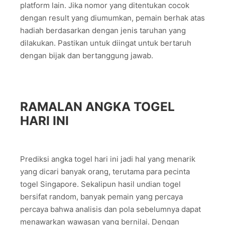
platform lain. Jika nomor yang ditentukan cocok
dengan result yang diumumkan, pemain berhak atas
hadiah berdasarkan dengan jenis taruhan yang
dilakukan. Pastikan untuk diingat untuk bertaruh
dengan bijak dan bertanggung jawab.
RAMALAN ANGKA TOGEL
HARI INI
Prediksi angka togel hari ini jadi hal yang menarik
yang dicari banyak orang, terutama para pecinta
togel Singapore. Sekalipun hasil undian togel
bersifat random, banyak pemain yang percaya
percaya bahwa analisis dan pola sebelumnya dapat
menawarkan wawasan yang bernilai. Dengan