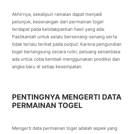
Akhirnya, sekalipun ramalan dapat menjadi
petunjuk, kesenangan dari permainan togel
terdapat pada ketidakpastian hasil yang ada.
Pastikanlah untuk selalu bersenang-senang serta
tidak terlalu terikat pada output. Karena pengundian
togel berlangsung secara rutin, peluang senantiasa
ada untuk coba kembali menggunakan prediksi dan
angka baru di setiap kesempatan.
PENTINGNYA MENGERTI DATA
PERMAINAN TOGEL
Mengerti data permainan togel adalah aspek yang