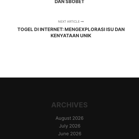
DAN SBOBET
NEXT ARTICLE
TOGEL DI INTERNET: MENGEXPLORASI ISU DAN
KENYATAAN UNIK
ARCHIVES
August 2026
July 2026
June 2026