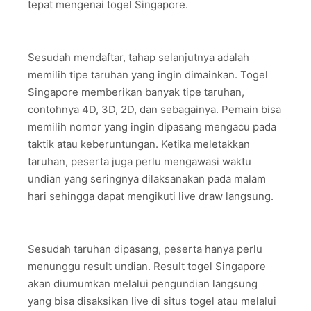
tepat mengenai togel Singapore.
Sesudah mendaftar, tahap selanjutnya adalah
memilih tipe taruhan yang ingin dimainkan. Togel
Singapore memberikan banyak tipe taruhan,
contohnya 4D, 3D, 2D, dan sebagainya. Pemain bisa
memilih nomor yang ingin dipasang mengacu pada
taktik atau keberuntungan. Ketika meletakkan
taruhan, peserta juga perlu mengawasi waktu
undian yang seringnya dilaksanakan pada malam
hari sehingga dapat mengikuti live draw langsung.
Sesudah taruhan dipasang, peserta hanya perlu
menunggu result undian. Result togel Singapore
akan diumumkan melalui pengundian langsung
yang bisa disaksikan live di situs togel atau melalui