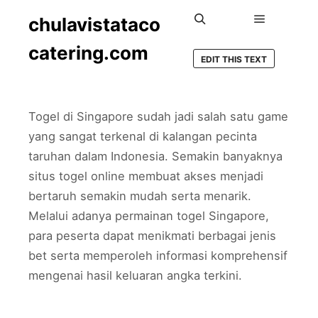
chulavistataco
Main men
Search
catering.com
EDIT THIS TEXT
Togel di Singapore sudah jadi salah satu game
yang sangat terkenal di kalangan pecinta
taruhan dalam Indonesia. Semakin banyaknya
situs togel online membuat akses menjadi
bertaruh semakin mudah serta menarik.
Melalui adanya permainan togel Singapore,
para peserta dapat menikmati berbagai jenis
bet serta memperoleh informasi komprehensif
mengenai hasil keluaran angka terkini.