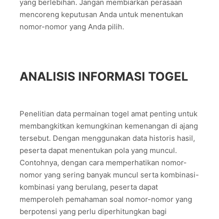
yang berlebihan. Jangan membiarkan perasaan
mencoreng keputusan Anda untuk menentukan
nomor-nomor yang Anda pilih.
ANALISIS INFORMASI TOGEL
Penelitian data permainan togel amat penting untuk
membangkitkan kemungkinan kemenangan di ajang
tersebut. Dengan menggunakan data historis hasil,
peserta dapat menentukan pola yang muncul.
Contohnya, dengan cara memperhatikan nomor-
nomor yang sering banyak muncul serta kombinasi-
kombinasi yang berulang, peserta dapat
memperoleh pemahaman soal nomor-nomor yang
berpotensi yang perlu diperhitungkan bagi