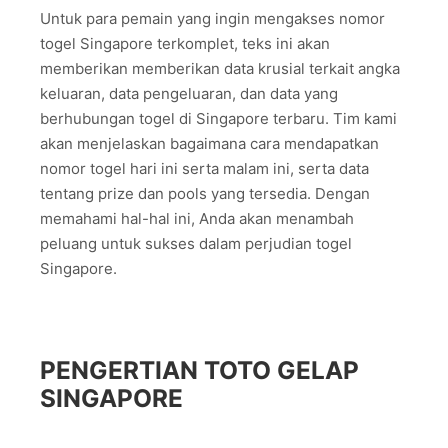
Untuk para pemain yang ingin mengakses nomor
togel Singapore terkomplet, teks ini akan
memberikan memberikan data krusial terkait angka
keluaran, data pengeluaran, dan data yang
berhubungan togel di Singapore terbaru. Tim kami
akan menjelaskan bagaimana cara mendapatkan
nomor togel hari ini serta malam ini, serta data
tentang prize dan pools yang tersedia. Dengan
memahami hal-hal ini, Anda akan menambah
peluang untuk sukses dalam perjudian togel
Singapore.
PENGERTIAN TOTO GELAP
SINGAPORE