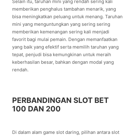
Selain itu, taruhan mini yang rendah sering kali
memberikan penghalus tambahan menarik, yang
bisa meningkatkan peluang untuk menang. Taruhan
mini yang menguntungkan yang sering sering
memberikan kemenangan sering kali menjadi
favorit bagi mulai pemain. Dengan memanfaatkan
yang baik yang efektif serta memilih taruhan yang
tepat, penjudi bisa kemungkinan untuk meraih
keberhasilan besar, bahkan dengan modal yang
rendah.
PERBANDINGAN SLOT BET
100 DAN 200
Di dalam alam game slot daring, pilihan antara slot