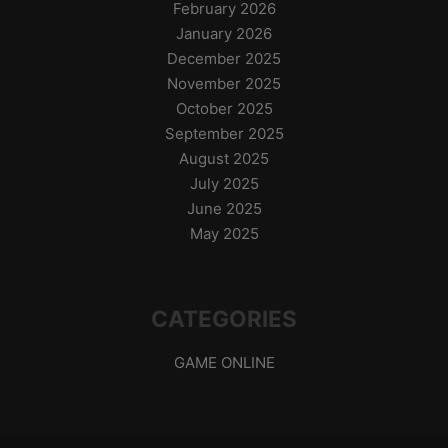
February 2026
January 2026
December 2025
November 2025
October 2025
September 2025
August 2025
July 2025
June 2025
May 2025
CATEGORIES
GAME ONLINE