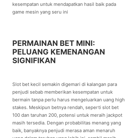
kesempatan untuk mendapatkan hasil baik pada
game mesin yang seru ini
PERMAINAN BET MINI:
PELUANG KEMENANGAN
SIGNIFIKAN
Slot bet kecil semakin digemari di kalangan para
penjudi sebab memberikan kesempatan untuk
bermain tanpa perlu harus mengeluarkan uang high
stakes. Meskipun betnya rendah, seperti slot bet
100 dan taruhan 200, potensi untuk meraih jackpot
masih tersedia. Dengan probabilitas menang yang
baik, banyaknya penjudi merasa aman menaruh