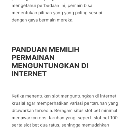
mengetahui perbedaan ini, pemain bisa
menentukan pilihan yang yang paling sesuai
dengan gaya bermain mereka.
PANDUAN MEMILIH
PERMAINAN
MENGUNTUNGKAN DI
INTERNET
Ketika menentukan slot menguntungkan di internet,
krusial agar memperhatikan variasi pertaruhan yang
ditawarkan tersedia. Beragam situs slot bet minimal
menawarkan opsi taruhan yang, seperti slot bet 100
serta slot bet dua ratus, sehingga memudahkan