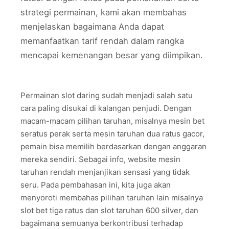
strategi permainan, kami akan membahas
menjelaskan bagaimana Anda dapat
memanfaatkan tarif rendah dalam rangka
mencapai kemenangan besar yang diimpikan.
Permainan slot daring sudah menjadi salah satu
cara paling disukai di kalangan penjudi. Dengan
macam-macam pilihan taruhan, misalnya mesin bet
seratus perak serta mesin taruhan dua ratus gacor,
pemain bisa memilih berdasarkan dengan anggaran
mereka sendiri. Sebagai info, website mesin
taruhan rendah menjanjikan sensasi yang tidak
seru. Pada pembahasan ini, kita juga akan
menyoroti membahas pilihan taruhan lain misalnya
slot bet tiga ratus dan slot taruhan 600 silver, dan
bagaimana semuanya berkontribusi terhadap