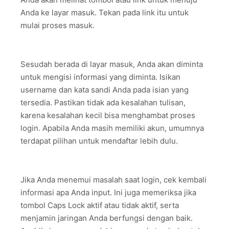
Anda ke layar masuk. Tekan pada link itu untuk
mulai proses masuk.
Sesudah berada di layar masuk, Anda akan diminta
untuk mengisi informasi yang diminta. Isikan
username dan kata sandi Anda pada isian yang
tersedia. Pastikan tidak ada kesalahan tulisan,
karena kesalahan kecil bisa menghambat proses
login. Apabila Anda masih memiliki akun, umumnya
terdapat pilihan untuk mendaftar lebih dulu.
Jika Anda menemui masalah saat login, cek kembali
informasi apa Anda input. Ini juga memeriksa jika
tombol Caps Lock aktif atau tidak aktif, serta
menjamin jaringan Anda berfungsi dengan baik.