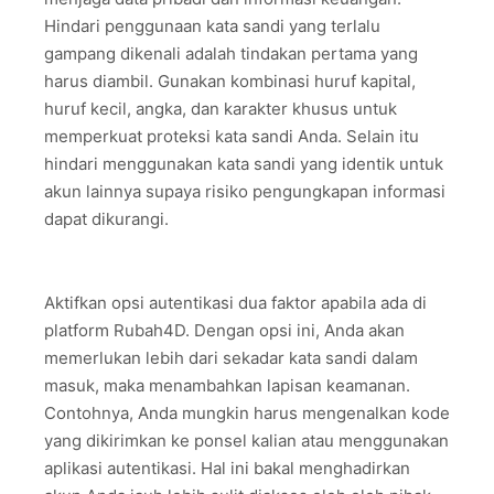
Hindari penggunaan kata sandi yang terlalu
gampang dikenali adalah tindakan pertama yang
harus diambil. Gunakan kombinasi huruf kapital,
huruf kecil, angka, dan karakter khusus untuk
memperkuat proteksi kata sandi Anda. Selain itu
hindari menggunakan kata sandi yang identik untuk
akun lainnya supaya risiko pengungkapan informasi
dapat dikurangi.
Aktifkan opsi autentikasi dua faktor apabila ada di
platform Rubah4D. Dengan opsi ini, Anda akan
memerlukan lebih dari sekadar kata sandi dalam
masuk, maka menambahkan lapisan keamanan.
Contohnya, Anda mungkin harus mengenalkan kode
yang dikirimkan ke ponsel kalian atau menggunakan
aplikasi autentikasi. Hal ini bakal menghadirkan