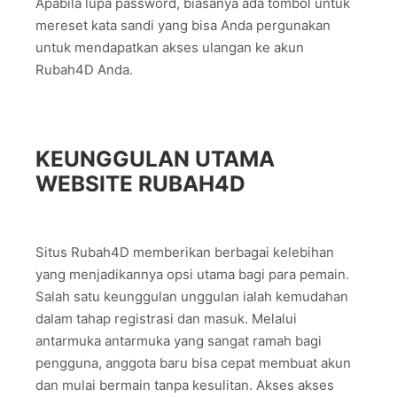
Apabila lupa password, biasanya ada tombol untuk
mereset kata sandi yang bisa Anda pergunakan
untuk mendapatkan akses ulangan ke akun
Rubah4D Anda.
KEUNGGULAN UTAMA
WEBSITE RUBAH4D
Situs Rubah4D memberikan berbagai kelebihan
yang menjadikannya opsi utama bagi para pemain.
Salah satu keunggulan unggulan ialah kemudahan
dalam tahap registrasi dan masuk. Melalui
antarmuka antarmuka yang sangat ramah bagi
pengguna, anggota baru bisa cepat membuat akun
dan mulai bermain tanpa kesulitan. Akses akses