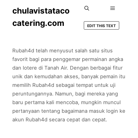
chulavistataco
Main men
Search
catering.com
EDIT THIS TEXT
Rubah4d telah menyusut salah satu situs
favorit bagi para penggemar permainan angka
dan lotere di Tanah Air. Dengan berbagai fitur
unik dan kemudahan akses, banyak pemain itu
memilih Rubah4d sebagai tempat untuk uji
peruntungannya. Namun, bagi mereka yang
baru pertama kali mencoba, mungkin muncul
pertanyaan tentang bagaimana masuk login ke
akun Rubah4d secara cepat dan cepat.