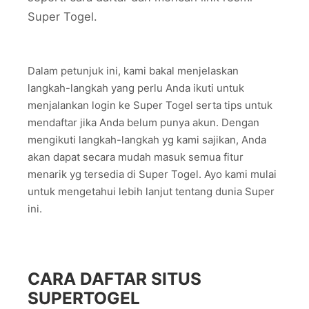
Super Togel.
Dalam petunjuk ini, kami bakal menjelaskan
langkah-langkah yang perlu Anda ikuti untuk
menjalankan login ke Super Togel serta tips untuk
mendaftar jika Anda belum punya akun. Dengan
mengikuti langkah-langkah yg kami sajikan, Anda
akan dapat secara mudah masuk semua fitur
menarik yg tersedia di Super Togel. Ayo kami mulai
untuk mengetahui lebih lanjut tentang dunia Super
ini.
CARA DAFTAR SITUS
SUPERTOGEL