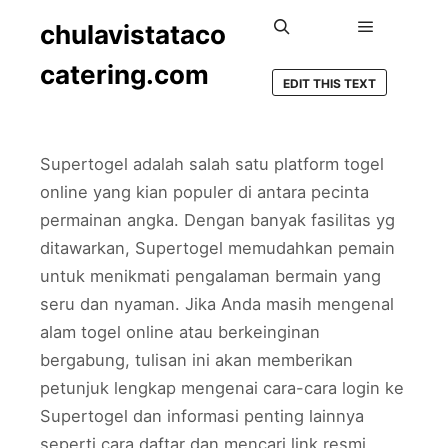
chulavistataco
Main men
Search
catering.com
EDIT THIS TEXT
Supertogel adalah salah satu platform togel
online yang kian populer di antara pecinta
permainan angka. Dengan banyak fasilitas yg
ditawarkan, Supertogel memudahkan pemain
untuk menikmati pengalaman bermain yang
seru dan nyaman. Jika Anda masih mengenal
alam togel online atau berkeinginan
bergabung, tulisan ini akan memberikan
petunjuk lengkap mengenai cara-cara login ke
Supertogel dan informasi penting lainnya
seperti cara daftar dan mencari link resmi