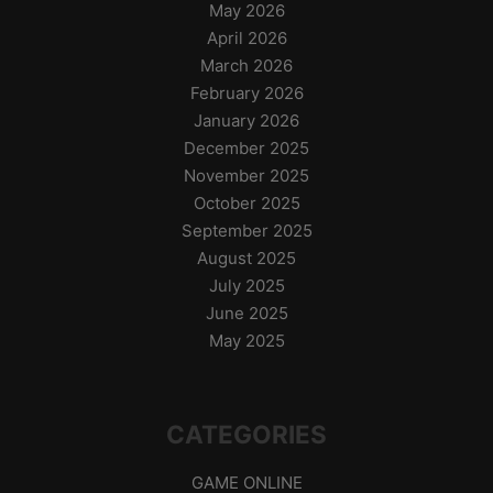
May 2026
April 2026
March 2026
February 2026
January 2026
December 2025
November 2025
October 2025
September 2025
August 2025
July 2025
June 2025
May 2025
CATEGORIES
GAME ONLINE