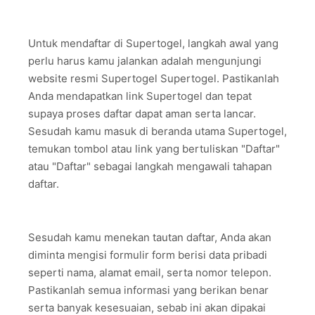
Untuk mendaftar di Supertogel, langkah awal yang
perlu harus kamu jalankan adalah mengunjungi
website resmi Supertogel Supertogel. Pastikanlah
Anda mendapatkan link Supertogel dan tepat
supaya proses daftar dapat aman serta lancar.
Sesudah kamu masuk di beranda utama Supertogel,
temukan tombol atau link yang bertuliskan "Daftar"
atau "Daftar" sebagai langkah mengawali tahapan
daftar.
Sesudah kamu menekan tautan daftar, Anda akan
diminta mengisi formulir form berisi data pribadi
seperti nama, alamat email, serta nomor telepon.
Pastikanlah semua informasi yang berikan benar
serta banyak kesesuaian, sebab ini akan dipakai