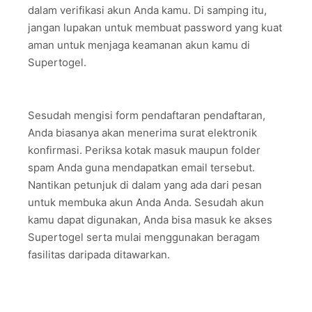
dalam verifikasi akun Anda kamu. Di samping itu,
jangan lupakan untuk membuat password yang kuat
aman untuk menjaga keamanan akun kamu di
Supertogel.
Sesudah mengisi form pendaftaran pendaftaran,
Anda biasanya akan menerima surat elektronik
konfirmasi. Periksa kotak masuk maupun folder
spam Anda guna mendapatkan email tersebut.
Nantikan petunjuk di dalam yang ada dari pesan
untuk membuka akun Anda Anda. Sesudah akun
kamu dapat digunakan, Anda bisa masuk ke akses
Supertogel serta mulai menggunakan beragam
fasilitas daripada ditawarkan.