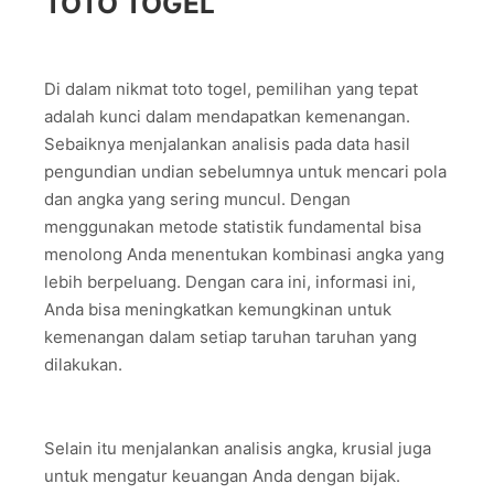
TOTO TOGEL
Di dalam nikmat toto togel, pemilihan yang tepat
adalah kunci dalam mendapatkan kemenangan.
Sebaiknya menjalankan analisis pada data hasil
pengundian undian sebelumnya untuk mencari pola
dan angka yang sering muncul. Dengan
menggunakan metode statistik fundamental bisa
menolong Anda menentukan kombinasi angka yang
lebih berpeluang. Dengan cara ini, informasi ini,
Anda bisa meningkatkan kemungkinan untuk
kemenangan dalam setiap taruhan taruhan yang
dilakukan.
Selain itu menjalankan analisis angka, krusial juga
untuk mengatur keuangan Anda dengan bijak.