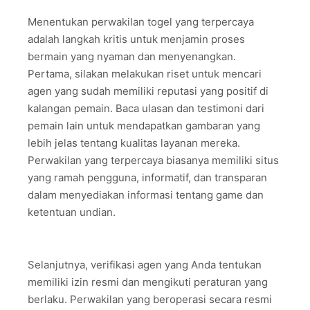
Menentukan perwakilan togel yang terpercaya
adalah langkah kritis untuk menjamin proses
bermain yang nyaman dan menyenangkan.
Pertama, silakan melakukan riset untuk mencari
agen yang sudah memiliki reputasi yang positif di
kalangan pemain. Baca ulasan dan testimoni dari
pemain lain untuk mendapatkan gambaran yang
lebih jelas tentang kualitas layanan mereka.
Perwakilan yang terpercaya biasanya memiliki situs
yang ramah pengguna, informatif, dan transparan
dalam menyediakan informasi tentang game dan
ketentuan undian.
Selanjutnya, verifikasi agen yang Anda tentukan
memiliki izin resmi dan mengikuti peraturan yang
berlaku. Perwakilan yang beroperasi secara resmi