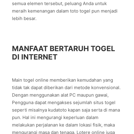
semua elemen tersebut, peluang Anda untuk
meraih kemenangan dalam toto togel pun menjadi
lebih besar.
MANFAAT BERTARUH TOGEL
DI INTERNET
Main togel online memberikan kemudahan yang
tidak tak dapat diberikan dari metode konvensional.
Dengan menggunakan alat PC maupun gawai,
Pengguna dapat mengakses sejumlah situs togel
seperti misalnya kudatoto kapan saja serta di mana
pun. Hal ini mengurangi keperluan dalam
melakukan perjalanan ke dalam lokasi fisik, maka
mengurangi masa dan tenaga. Lotere online juga