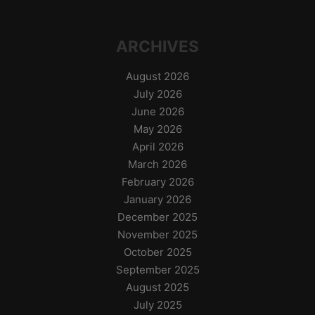
ARCHIVES
August 2026
July 2026
June 2026
May 2026
April 2026
March 2026
February 2026
January 2026
December 2025
November 2025
October 2025
September 2025
August 2025
July 2025