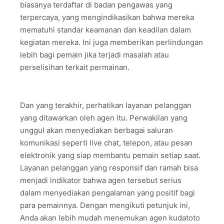
biasanya terdaftar di badan pengawas yang
terpercaya, yang mengindikasikan bahwa mereka
mematuhi standar keamanan dan keadilan dalam
kegiatan mereka. Ini juga memberikan perlindungan
lebih bagi pemain jika terjadi masalah atau
perselisihan terkait permainan.
Dan yang terakhir, perhatikan layanan pelanggan
yang ditawarkan oleh agen itu. Perwakilan yang
unggul akan menyediakan berbagai saluran
komunikasi seperti live chat, telepon, atau pesan
elektronik yang siap membantu pemain setiap saat.
Layanan pelanggan yang responsif dan ramah bisa
menjadi indikator bahwa agen tersebut serius
dalam menyediakan pengalaman yang positif bagi
para pemainnya. Dengan mengikuti petunjuk ini,
Anda akan lebih mudah menemukan agen kudatoto