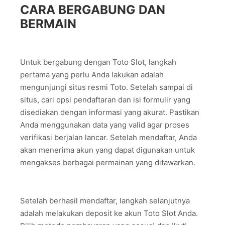
CARA BERGABUNG DAN
BERMAIN
Untuk bergabung dengan Toto Slot, langkah
pertama yang perlu Anda lakukan adalah
mengunjungi situs resmi Toto. Setelah sampai di
situs, cari opsi pendaftaran dan isi formulir yang
disediakan dengan informasi yang akurat. Pastikan
Anda menggunakan data yang valid agar proses
verifikasi berjalan lancar. Setelah mendaftar, Anda
akan menerima akun yang dapat digunakan untuk
mengakses berbagai permainan yang ditawarkan.
Setelah berhasil mendaftar, langkah selanjutnya
adalah melakukan deposit ke akun Toto Slot Anda.