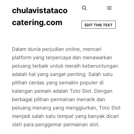
chulavistataco
Main men
Search
catering.com
EDIT THIS TEXT
Dalam dunia perjudian online, mencari
platform yang terpercaya dan menawarkan
peluang terbaik untuk meraih keberuntungan
adalah hal yang sangat penting. Salah satu
pilihan cerdas yang semakin populer di
kalangan pemain adalah Toto Slot. Dengan
berbagai pilihan permainan menarik dan
peluang menang yang menggiurkan, Toto Slot
menjadi salah satu tempat yang banyak dicari
oleh para penggemar permainan slot.