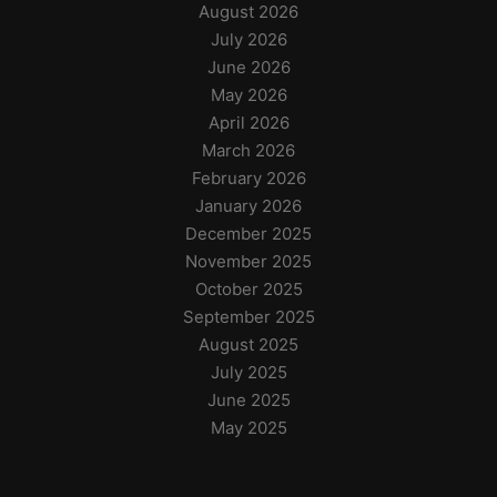
August 2026
July 2026
June 2026
May 2026
April 2026
March 2026
February 2026
January 2026
December 2025
November 2025
October 2025
September 2025
August 2025
July 2025
June 2025
May 2025