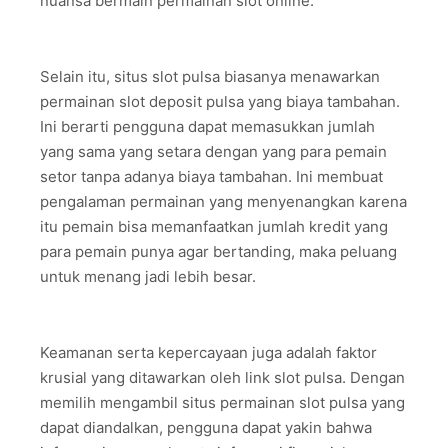
nuansa bermain permainan slot online.
Selain itu, situs slot pulsa biasanya menawarkan
permainan slot deposit pulsa yang biaya tambahan.
Ini berarti pengguna dapat memasukkan jumlah
yang sama yang setara dengan yang para pemain
setor tanpa adanya biaya tambahan. Ini membuat
pengalaman permainan yang menyenangkan karena
itu pemain bisa memanfaatkan jumlah kredit yang
para pemain punya agar bertanding, maka peluang
untuk menang jadi lebih besar.
Keamanan serta kepercayaan juga adalah faktor
krusial yang ditawarkan oleh link slot pulsa. Dengan
memilih mengambil situs permainan slot pulsa yang
dapat diandalkan, pengguna dapat yakin bahwa