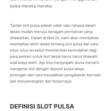
pulsa mereka mereka.
Tautan slot pulsa adalah salah satu rahasia dalam
akses mudah menuju beragam permainan yang
ditawarkan. Dalam artikel ini, kami akan membahas
membahas lebih dalam tentang slot pulsa dan cara
situs-situs tersebut memberikan kemudahan bagi
para pemain untuk ikut tanpa harus harus khawatir
soal biaya lebih. Ayo kita menjelajahi dunia menarik
mengenai slot dengan deposit pulsa tanpa
potongan dan cara menjadikan pengalaman bermain
jadi menyenangkan dan terpercaya.
DEFINISI SLOT PULSA