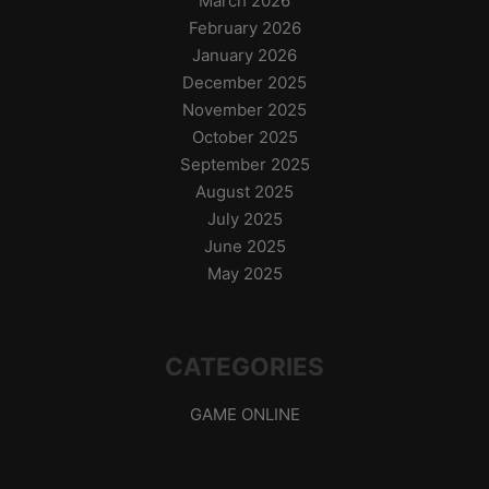
March 2026
February 2026
January 2026
December 2025
November 2025
October 2025
September 2025
August 2025
July 2025
June 2025
May 2025
CATEGORIES
GAME ONLINE