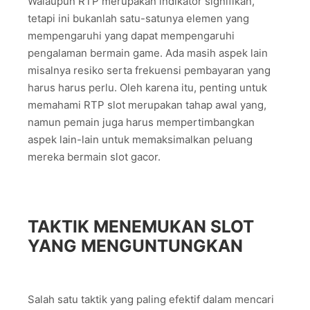
Walaupun RTP merupakan indikator signifikan,
tetapi ini bukanlah satu-satunya elemen yang
mempengaruhi yang dapat mempengaruhi
pengalaman bermain game. Ada masih aspek lain
misalnya resiko serta frekuensi pembayaran yang
harus harus perlu. Oleh karena itu, penting untuk
memahami RTP slot merupakan tahap awal yang,
namun pemain juga harus mempertimbangkan
aspek lain-lain untuk memaksimalkan peluang
mereka bermain slot gacor.
TAKTIK MENEMUKAN SLOT
YANG MENGUNTUNGKAN
Salah satu taktik yang paling efektif dalam mencari