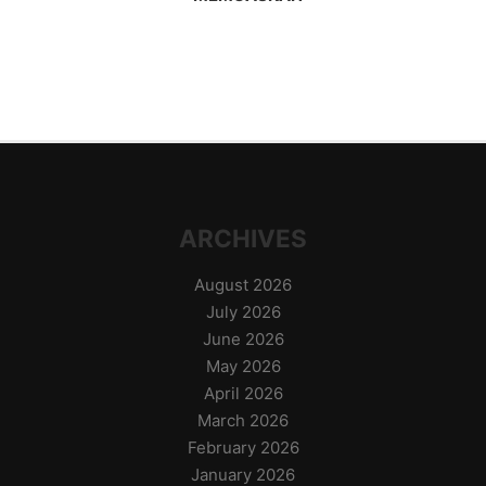
ARCHIVES
August 2026
July 2026
June 2026
May 2026
April 2026
March 2026
February 2026
January 2026