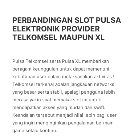
PERBANDINGAN SLOT PULSA
ELEKTRONIK PROVIDER
TELKOMSEL MAUPUN XL
Pulsa Telkomsel serta Pulsa XL memberikan
beragam keunggulan untuk dapat memenuhi
kebutuhan user dalam melaksanakan aktivitas !
Telkomsel terkenal adalah jangkauan networks
yang besar serta stabil, apalagi pengguna lebih
merasa yakin saat memakai slot ini untuk
mendapatkan akses yang mudah dan swift.
Keandalan tersebut menjadi nilai lebih bagi user
yang ingin menginginkan pengalaman bermain
game selalu kontinu.