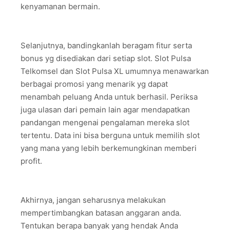
kenyamanan bermain.
Selanjutnya, bandingkanlah beragam fitur serta
bonus yg disediakan dari setiap slot. Slot Pulsa
Telkomsel dan Slot Pulsa XL umumnya menawarkan
berbagai promosi yang menarik yg dapat
menambah peluang Anda untuk berhasil. Periksa
juga ulasan dari pemain lain agar mendapatkan
pandangan mengenai pengalaman mereka slot
tertentu. Data ini bisa berguna untuk memilih slot
yang mana yang lebih berkemungkinan memberi
profit.
Akhirnya, jangan seharusnya melakukan
mempertimbangkan batasan anggaran anda.
Tentukan berapa banyak yang hendak Anda