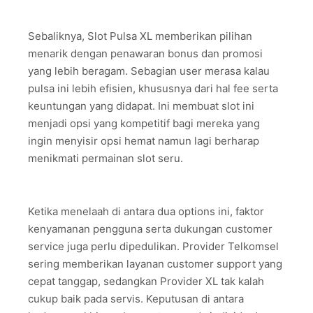
Sebaliknya, Slot Pulsa XL memberikan pilihan
menarik dengan penawaran bonus dan promosi
yang lebih beragam. Sebagian user merasa kalau
pulsa ini lebih efisien, khususnya dari hal fee serta
keuntungan yang didapat. Ini membuat slot ini
menjadi opsi yang kompetitif bagi mereka yang
ingin menyisir opsi hemat namun lagi berharap
menikmati permainan slot seru.
Ketika menelaah di antara dua options ini, faktor
kenyamanan pengguna serta dukungan customer
service juga perlu dipedulikan. Provider Telkomsel
sering memberikan layanan customer support yang
cepat tanggap, sedangkan Provider XL tak kalah
cukup baik pada servis. Keputusan di antara