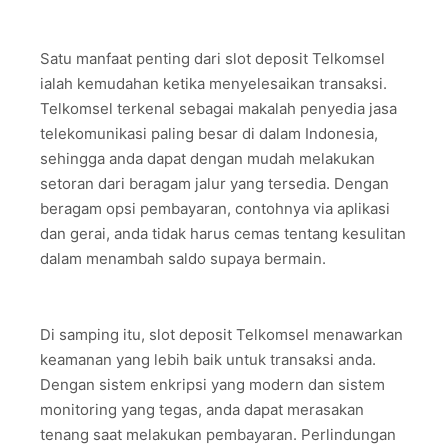
Satu manfaat penting dari slot deposit Telkomsel
ialah kemudahan ketika menyelesaikan transaksi.
Telkomsel terkenal sebagai makalah penyedia jasa
telekomunikasi paling besar di dalam Indonesia,
sehingga anda dapat dengan mudah melakukan
setoran dari beragam jalur yang tersedia. Dengan
beragam opsi pembayaran, contohnya via aplikasi
dan gerai, anda tidak harus cemas tentang kesulitan
dalam menambah saldo supaya bermain.
Di samping itu, slot deposit Telkomsel menawarkan
keamanan yang lebih baik untuk transaksi anda.
Dengan sistem enkripsi yang modern dan sistem
monitoring yang tegas, anda dapat merasakan
tenang saat melakukan pembayaran. Perlindungan