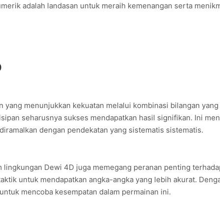
umerik adalah landasan untuk meraih kemenangan serta menikm
D
 yang menunjukkan kekuatan melalui kombinasi bilangan yang
tisipan seharusnya sukses mendapatkan hasil signifikan. Ini m
diramalkan dengan pendekatan yang sistematis sistematis.
m lingkungan Dewi 4D juga memegang peranan penting terhadap
 taktik untuk mendapatkan angka-angka yang lebih akurat. Deng
ri untuk mencoba kesempatan dalam permainan ini.