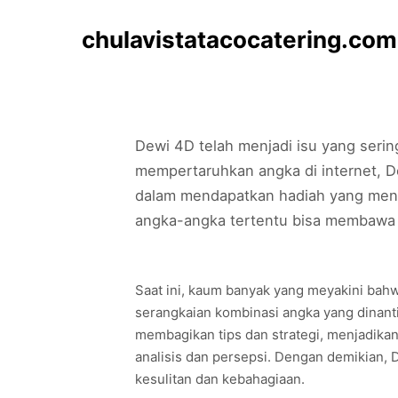
chulavistatacocatering.com
Dewi 4D telah menjadi isu yang sering
mempertaruhkan angka di internet, 
dalam mendapatkan hadiah yang menggo
angka-angka tertentu bisa membawa 
Saat ini, kaum banyak yang meyakini bahw
serangkaian kombinasi angka yang dinant
membagikan tips dan strategi, menjadika
analisis dan persepsi. Dengan demikian, 
kesulitan dan kebahagiaan.