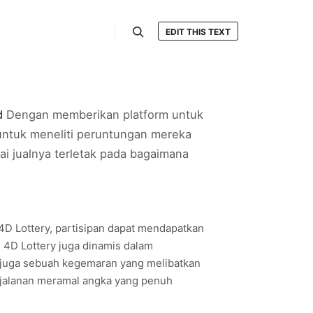
EDIT THIS TEXT
Search
d
Dengan memberikan platform untuk
ntuk meneliti peruntungan mereka
ai jualnya terletak pada bagaimana
 4D Lottery, partisipan dapat mendapatkan
 4D Lottery juga dinamis dalam
i juga sebuah kegemaran yang melibatkan
erjalanan meramal angka yang penuh