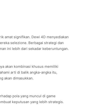
ik amat signifikan. Dewi 4D menyediakan
eka selezione. Berbagai strategi dan
n ini lebih dari sekadar keberuntungan.
aya akan kombinasi khusus memiliki
mi arti di balik angka-angka itu,
ang akan dimasukkan.
terhadap pola yang muncul di game
mbuat keputusan yang lebih strategis.