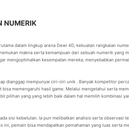
N NUMERIK
rutama dalam lingkup arena Dewi 4D, kekuatan rangkaian numer
nemukan makna serta kemampuan dari sebuah numerik yang mer
agar mengoptimalkan kesempatan mereka, menyebabkan permaina
p dianggap mempunyai ciri-ciri unik . Banyak kompetitor perc
 bisa memengaruhi hasil game. Melalui mengetahui serta memaha
l pilihan yang yang lebih baik dalam hal memilih kombinasi y
a sisi kebetulan. Ia pun melibatkan analisis serta observasi 
is ini, pemain bisa mendapatkan pemahaman yang luas serta me