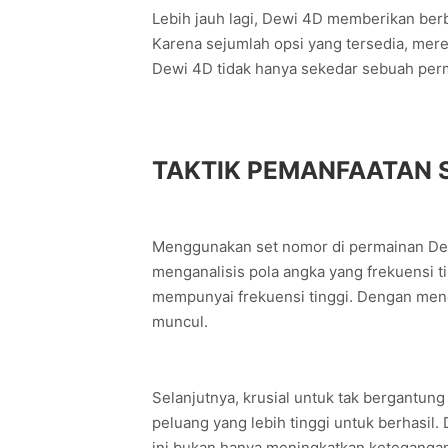
Lebih jauh lagi, Dewi 4D memberikan ber
Karena sejumlah opsi yang tersedia, mere
Dewi 4D tidak hanya sekedar sebuah perm
TAKTIK PEMANFAATAN 
Menggunakan set nomor di permainan Dewi
menganalisis pola angka yang frekuensi 
mempunyai frekuensi tinggi. Dengan meng
muncul.
Selanjutnya, krusial untuk tak bergantu
peluang yang lebih tinggi untuk berhasil.
ini bukan hanya meningkatkan ketegangan