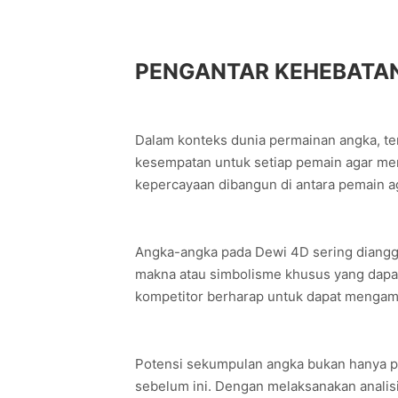
PENGANTAR KEHEBATA
Dalam konteks dunia permainan angka, te
kesempatan untuk setiap pemain agar me
kepercayaan dibangun di antara pemain 
Angka-angka pada Dewi 4D sering diangga
makna atau simbolisme khusus yang dapat
kompetitor berharap untuk dapat mengambi
Potensi sekumpulan angka bukan hanya pad
sebelum ini. Dengan melaksanakan analis