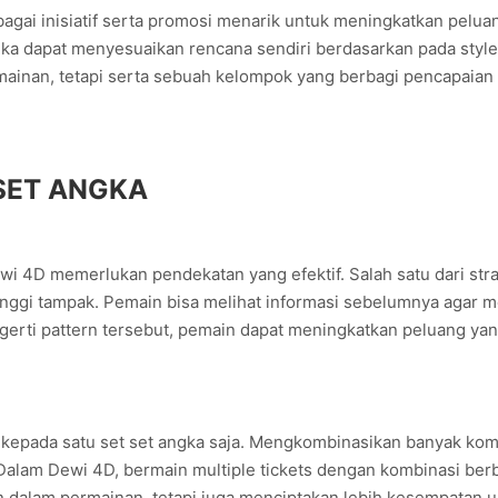
bagai inisiatif serta promosi menarik untuk meningkatkan pel
ka dapat menyesuaikan rencana sendiri berdasarkan pada style s
ainan, tetapi serta sebuah kelompok yang berbagi pencapaian
SET ANGKA
 4D memerlukan pendekatan yang efektif. Salah satu dari strat
tinggi tampak. Pemain bisa melihat informasi sebelumnya aga
erti pattern tersebut, pemain dapat meningkatkan peluang yan
ng kepada satu set set angka saja. Mengkombinasikan banyak k
 Dalam Dewi 4D, bermain multiple tickets dengan kombinasi berbed
 dalam permainan, tetapi juga menciptakan lebih kesempatan u