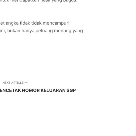
et angka tidak tidak mencampuri
ini, bukan hanya peluang menang yang
NEXT ARTICLE
MENCETAK NOMOR KELUARAN SGP