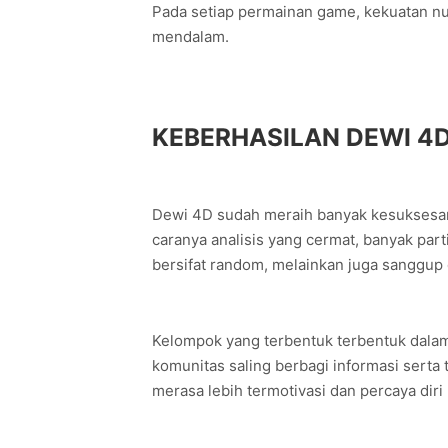
Pada setiap permainan game, kekuatan n
mendalam.
KEBERHASILAN DEWI 4
Dewi 4D sudah meraih banyak kesuksesan
caranya analisis yang cermat, banyak par
bersifat random, melainkan juga sanggup 
Kelompok yang terbentuk terbentuk dala
komunitas saling berbagi informasi serta
merasa lebih termotivasi dan percaya di