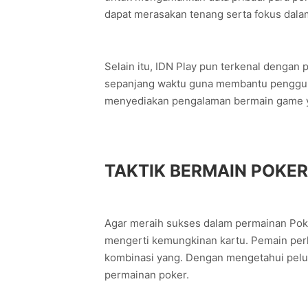
dapat merasakan tenang serta fokus dal
Selain itu, IDN Play pun terkenal dengan
sepanjang waktu guna membantu pengguna
menyediakan pengalaman bermain game y
TAKTIK BERMAIN POKER
Agar meraih sukses dalam permainan Poker
mengerti kemungkinan kartu. Pemain per
kombinasi yang. Dengan mengetahui pelua
permainan poker.