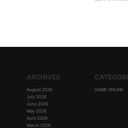
ARCHIVES
CATEGOR
August 2026
GAME ONLINE
July 2026
June 2026
May 2026
April 2026
March 2026