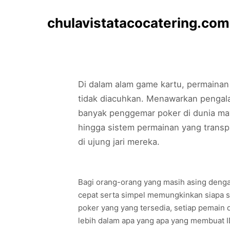
chulavistatacocatering.com
Di dalam alam game kartu, permainan p
tidak diacuhkan. Menawarkan pengal
banyak penggemar poker di dunia may
hingga sistem permainan yang transp
di ujung jari mereka.
Bagi orang-orang yang masih asing denga
cepat serta simpel memungkinkan siapa 
poker yang yang tersedia, setiap pemain 
lebih dalam apa yang apa yang membuat 