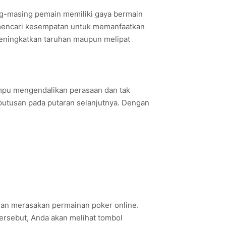
ing-masing pemain memiliki gaya bermain
t mencari kesempatan untuk memanfaatkan
eningkatkan taruhan maupun melipat
ampu mengendalikan perasaan dan tak
utusan pada putaran selanjutnya. Dengan
 dan merasakan permainan poker online.
ersebut, Anda akan melihat tombol