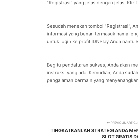
"Registrasi" yang jelas dengan jelas. Kli
Sesudah menekan tombol "Registrasi", An
informasi yang benar, termasuk nama len
untuk login ke profil IDNPlay Anda nanti.
Begitu pendaftaran sukses, Anda akan me
instruksi yang ada. Kemudian, Anda sudah
pengalaman bermain yang menyenangkan d
PREVIOUS ARTICL
TINGKATKANLAH STRATEGI ANDA M
SLOT GRATIS D