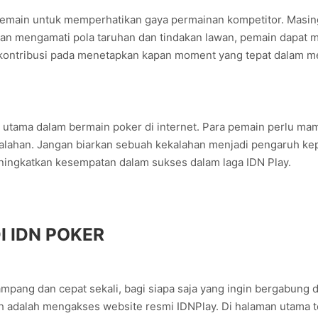
ap pemain untuk memperhatikan gaya permainan kompetitor. Mas
engan mengamati pola taruhan dan tindakan lawan, pemain dapa
rkontribusi pada menetapkan kapan moment yang tepat dalam m
or utama dalam bermain poker di internet. Para pemain perlu m
alahan. Jangan biarkan sebuah kekalahan menjadi pengaruh kep
ningkatkan kesempatan dalam sukses dalam laga IDN Play.
I IDN POKER
ampang dan cepat sekali, bagi siapa saja yang ingin bergabung
 adalah mengakses website resmi IDNPlay. Di halaman utama t