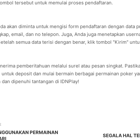
k tombol tersebut untuk memulai proses pendaftaran.
da akan diminta untuk mengisi form pendaftaran dengan data p
gkap, email, dan no telepon. Juga, Anda juga menetapkan user
 Setelah semua data terisi dengan benar, klik tombol "Kirim" un
nerima pemberitahuan melalui surel atau pesan singkat. Pasti
 untuk deposit dan mulai bermain berbagai permainan poker yan
an dipenuhi tantangan di IDNPlay!
E
ENGGUNAKAN PERMAINAN
SEGALA HAL T
ARI