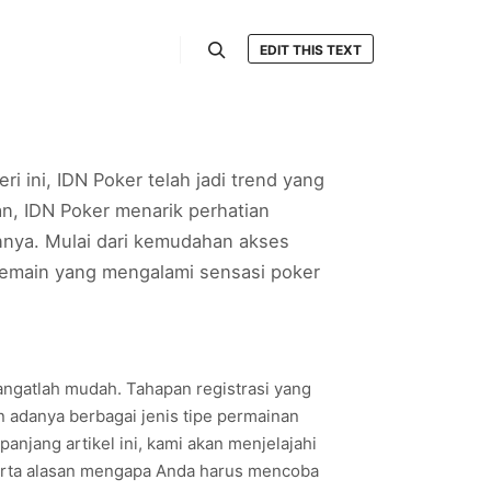
EDIT THIS TEXT
Search
i ini, IDN Poker telah jadi trend yang
, IDN Poker menarik perhatian
nnya. Mulai dari kemudahan akses
pemain yang mengalami sensasi poker
ngatlah mudah. Tahapan registrasi yang
adanya berbagai jenis tipe permainan
njang artikel ini, kami akan menjelajahi
erta alasan mengapa Anda harus mencoba