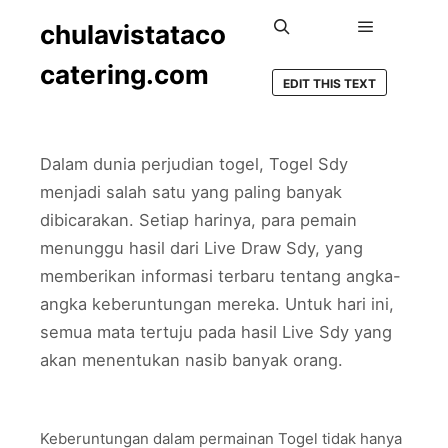
chulavistataco
Main men
Search
catering.com
EDIT THIS TEXT
Dalam dunia perjudian togel, Togel Sdy
menjadi salah satu yang paling banyak
dibicarakan. Setiap harinya, para pemain
menunggu hasil dari Live Draw Sdy, yang
memberikan informasi terbaru tentang angka-
angka keberuntungan mereka. Untuk hari ini,
semua mata tertuju pada hasil Live Sdy yang
akan menentukan nasib banyak orang.
Keberuntungan dalam permainan Togel tidak hanya