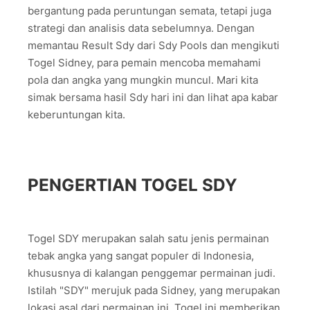
bergantung pada peruntungan semata, tetapi juga
strategi dan analisis data sebelumnya. Dengan
memantau Result Sdy dari Sdy Pools dan mengikuti
Togel Sidney, para pemain mencoba memahami
pola dan angka yang mungkin muncul. Mari kita
simak bersama hasil Sdy hari ini dan lihat apa kabar
keberuntungan kita.
PENGERTIAN TOGEL SDY
Togel SDY merupakan salah satu jenis permainan
tebak angka yang sangat populer di Indonesia,
khususnya di kalangan penggemar permainan judi.
Istilah "SDY" merujuk pada Sidney, yang merupakan
lokasi asal dari permainan ini. Togel ini memberikan