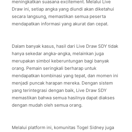
meningkatkan suasana excitement. Melalui Live
Draw ini, setiap angka yang diundi akan diketahui
secara langsung, memastikan semua peserta
mendapatkan informasi yang akurat dan cepat.
Dalam banyak kasus, hasil dari Live Draw SDY tidak
hanya sekedar angka-angka, melainkan juga
merupakan simbol keberuntungan bagi banyak
orang. Pemain seringkali berharap untuk
mendapatkan kombinasi yang tepat, dan momen ini
menjadi puncak harapan mereka. Dengan sistem
yang terintegrasi dengan baik, Live Draw SDY
memastikan bahwa semua hasilnya dapat diakses
dengan mudah oleh semua orang.
Melalui platform ini, komunitas Togel Sidney juga