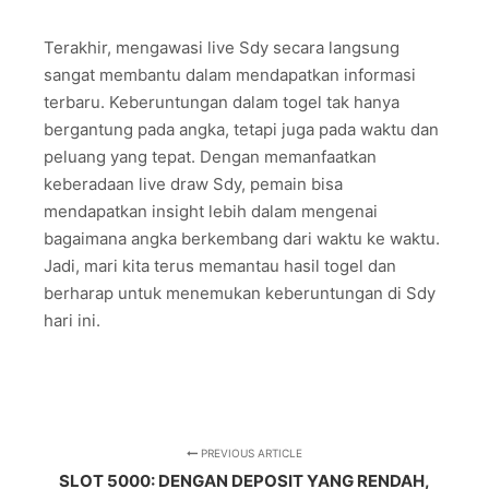
Terakhir, mengawasi live Sdy secara langsung
sangat membantu dalam mendapatkan informasi
terbaru. Keberuntungan dalam togel tak hanya
bergantung pada angka, tetapi juga pada waktu dan
peluang yang tepat. Dengan memanfaatkan
keberadaan live draw Sdy, pemain bisa
mendapatkan insight lebih dalam mengenai
bagaimana angka berkembang dari waktu ke waktu.
Jadi, mari kita terus memantau hasil togel dan
berharap untuk menemukan keberuntungan di Sdy
hari ini.
PREVIOUS ARTICLE
SLOT 5000: DENGAN DEPOSIT YANG RENDAH,