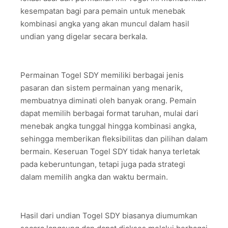
kesempatan bagi para pemain untuk menebak
kombinasi angka yang akan muncul dalam hasil
undian yang digelar secara berkala.
Permainan Togel SDY memiliki berbagai jenis
pasaran dan sistem permainan yang menarik,
membuatnya diminati oleh banyak orang. Pemain
dapat memilih berbagai format taruhan, mulai dari
menebak angka tunggal hingga kombinasi angka,
sehingga memberikan fleksibilitas dan pilihan dalam
bermain. Keseruan Togel SDY tidak hanya terletak
pada keberuntungan, tetapi juga pada strategi
dalam memilih angka dan waktu bermain.
Hasil dari undian Togel SDY biasanya diumumkan